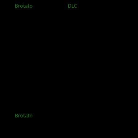
Brotato
: Primal-Dread-
DLC
für Sommer 2026
angekündigt
Brotato
Update im Oktober 2025 bringt neuen
Gegner The Gobbler