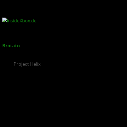
InsideXbox.de
Brotato
: New Dawn – erstes Content-Update
veröffentlicht
Project Helix