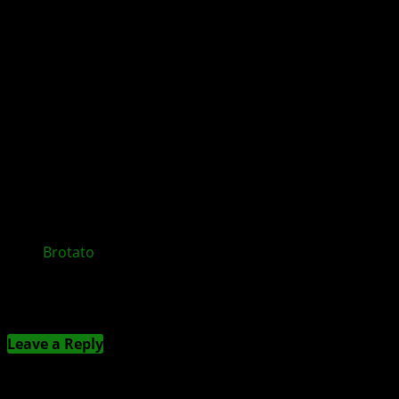
Brotato
: Abyssal Terrors DLC und lokaler 4-Spieler-
Koop-Modus im Sommer 2024 verfügbar – Trailer
Kommentieren
Leave a Reply
Deine E-Mail-Adresse wird nicht veröffentlicht.