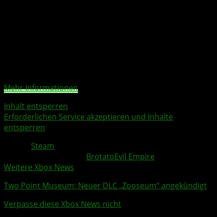
Inhaltsupdates, die das Spiel nachhaltig erweitern, ohne
sein ursprüngliches Gameplay-Gefühl zu verlieren.
Sie sehen gerade einen Platzhalterinhalt von
YouTube
.
Um auf den eigentlichen Inhalt zuzugreifen, klicken Sie
auf die Schaltfläche unten. Bitte beachten Sie, dass dabei
Daten an Drittanbieter weitergegeben werden.
Mehr Informationen
Inhalt entsperren
Erforderlichen Service akzeptieren und Inhalte
entsperren
Quelle:
Steam
Weitere Xbox Themen:
Brotato
Evil Empire
Weitere Xbox News
Two Point Museum
: Neuer
DLC
„Zooseum“ angekündigt
Verpasse diese Xbox News nicht