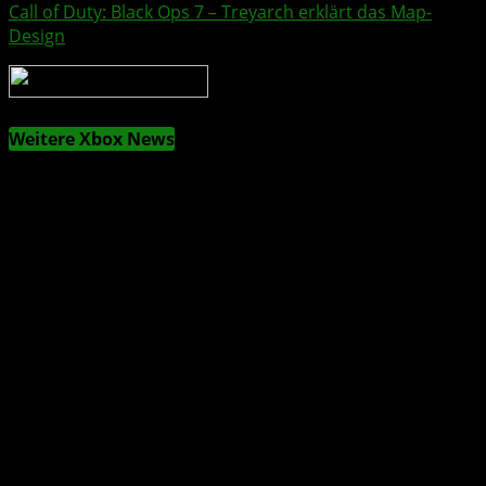
Call of Duty
:
Black Ops 7
–
Treyarch
erklärt das Map-
Design
Weitere Xbox News