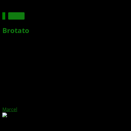
Spiele
Brotato
: New Dawn – erstes
Content-Update veröffentlicht
Xbox News von
vor 9 Monaten
am
28. Oktober 2025
von
Marcel
Das New Dawn-Update für Brotato ist ab