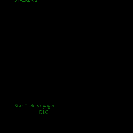
für XBOX
Star Trek: Voyager
– Across the Unknown – Delta
Chronicles
DLC
und Expansion Pass veröffentlicht
Kommentieren