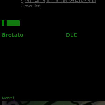
Eigene Gamerpics für euer XBOX Live Profil
verwenden
Spiele
Brotato
: Primal-Dread-
DLC
für
Sommer 2026 angekündigt
Xbox News von
vor 4 Monaten
am
13. April 2026
von
Marcel