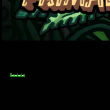
Neue Bedrohungen aus dem Dschungel
treffen auf das chaotische Roguelite-
Gameplay von Brotato.
Der
Brotato
Primal-Dread-
DLC
erweitert das bekannte
Roguelite-Erlebnis um ein neues Szenario. Der
Zusatzinhalt soll im Sommer 2026 erscheinen und bringt
dich direkt in ein gefährliches Dschungelgebiet. Dort
erwarten dich nicht nur neue Umgebungen, sondern
auch ungewöhnliche Gegner, die das bestehende
Gameplay deutlich verändern.