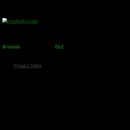
InsideXbox.de
Brotato
: Primal-Dread-
DLC
für Sommer 2026
angekündigt
Project Helix