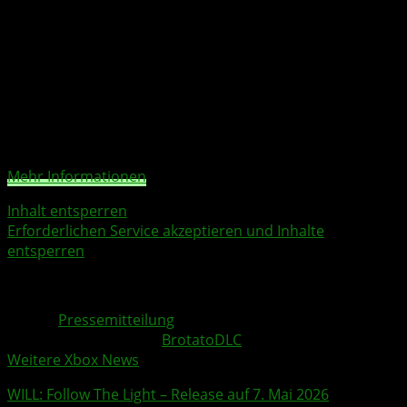
aggressiver wirkt. Der Dschungel dient dabei nicht nur
als Kulisse, sondern als zentraler Bestandteil der neuen
Erfahrung.
Sie sehen gerade einen Platzhalterinhalt von
YouTube
.
Um auf den eigentlichen Inhalt zuzugreifen, klicken Sie
auf die Schaltfläche unten. Bitte beachten Sie, dass dabei
Daten an Drittanbieter weitergegeben werden.
Mehr Informationen
Inhalt entsperren
Erforderlichen Service akzeptieren und Inhalte
entsperren
Quelle:
Pressemitteilung
Weitere Xbox Themen:
Brotato
DLC
Weitere Xbox News
WILL: Follow The Light
– Release auf 7. Mai 2026