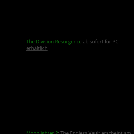
The Division Resurgence
ab sofort für PC
erhältlich
Moonlighter 2
: The Endless Vault erscheint am