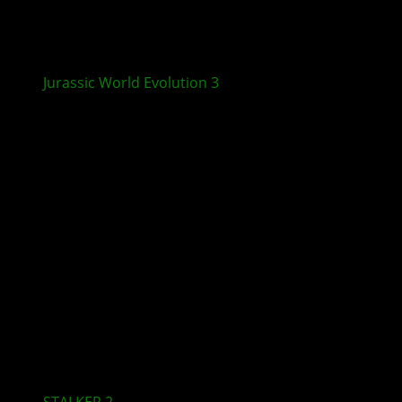
Jurassic World Evolution 3
: Crocodilia Coast und
Update 1.4.1 erscheinen in Kürze
STALKER 2
: Cost of Hope erscheint am 20. August