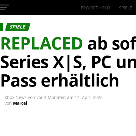
PROJECT HELIX
SPIELE
InsideXbox.de
SPIELE
REPLACED
ab sof
Series X|S, PC 
Pass erhältlich
Xbox News von
vor 4 Monaten
am
14. April 2026
von
Marcel