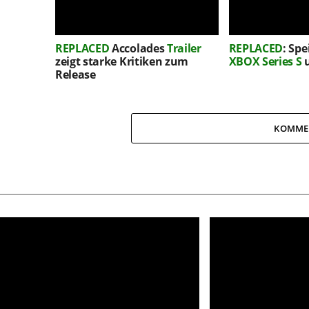
REPLACED
Accolades
Trailer
REPLACED
: Spe
zeigt starke Kritiken zum
XBOX Series S
u
Release
KOMME