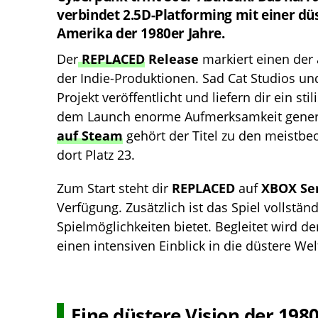
verbindet 2.5D-Platforming mit einer dü
Amerika der 1980er Jahre.
Der
REPLACED
Release
markiert einen der a
der Indie-Produktionen. Sad Cat Studios un
Projekt veröffentlicht und liefern dir ein st
dem Launch enorme Aufmerksamkeit generi
auf Steam
gehört der Titel zu den meistbe
dort Platz 23.
Zum Start steht dir
REPLACED
auf
XBOX Ser
Verfügung. Zusätzlich ist das Spiel vollstän
Spielmöglichkeiten bietet. Begleitet wird de
einen intensiven Einblick in die düstere We
Eine düstere Vision der 198