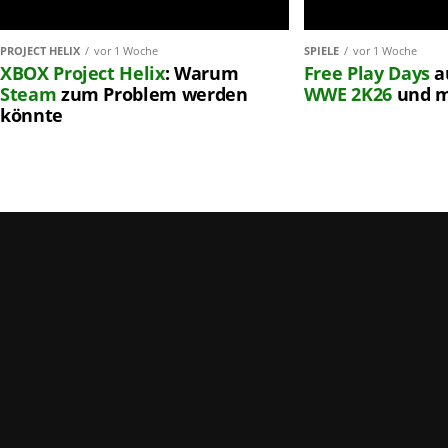
PROJECT HELIX
vor 1 Woche
SPIELE
vor 1 Woche
XBOX
Project Helix
: Warum
Free Play Days
a
Steam
zum Problem werden
WWE 2K26
und 
könnte