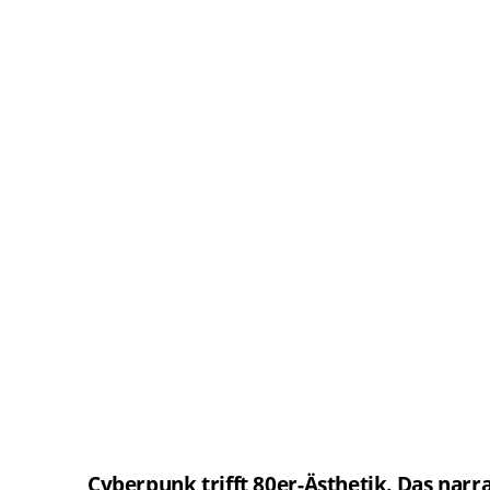
Cyberpunk trifft 80er-Ästhetik. Das na