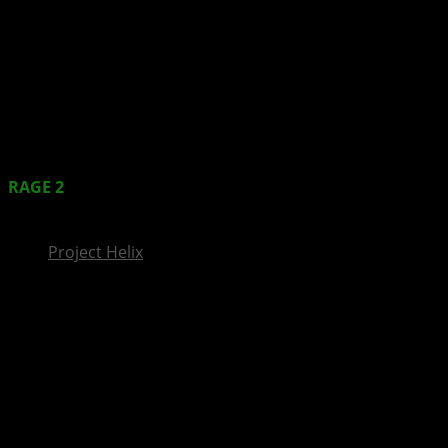
InsideXbox.de
RAGE 2
: Collector’s Edition kann ab sofort vorbestellt
werden
Project Helix