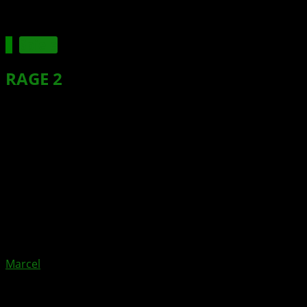
Spiele
RAGE 2
: Collector’s Edition kann ab
sofort vorbestellt werden
Xbox News von
vor 8 Jahren
am
18. Juni 2018
von
Marcel