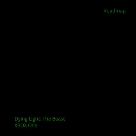
XBOX Disc to Digital soll 2026 starten –
Roadmap
geleakt
Dying Light: The Beast
erscheint nicht mehr für
XBOX One
und PlayStation 4