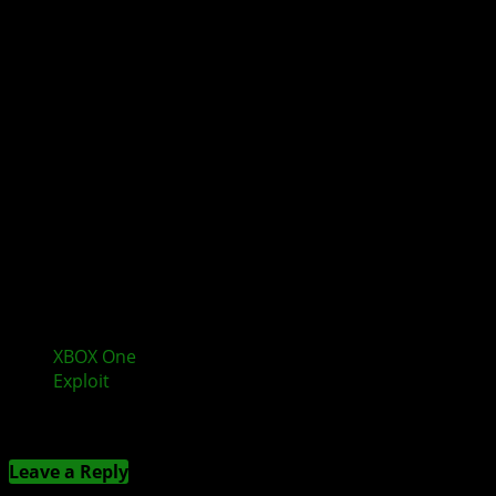
XBOX One
Bliss Hack erklärt: Erster erfolgreicher
Exploit
Kommentieren
Leave a Reply