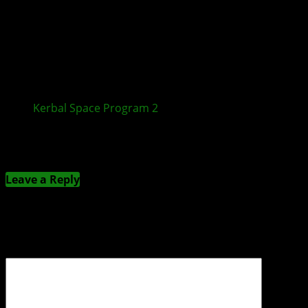
Kerbal Space Program 2
startet am 24. Februar
2023 in den Early-Access
Kommentieren
Leave a Reply
Deine E-Mail-Adresse wird nicht veröffentlicht.
Erforderliche Felder sind mit
*
markiert
Kommentar
*