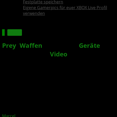
Festplatte speichern
Eigene Gamerpics für euer XBOX Live Profil
verwenden
Spiele
Prey
:
Waffen
, High-Tech-
Geräte
und
Ausrüstung im
Video
vorgestellt
Xbox News von
vor 9 Jahren
am
4. April 2017
von
Marcel