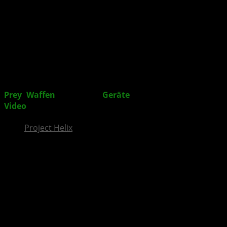
InsideXbox.de
Prey
:
Waffen
, High-Tech-
Geräte
und Ausrüstung im
Video
vorgestellt
Project Helix