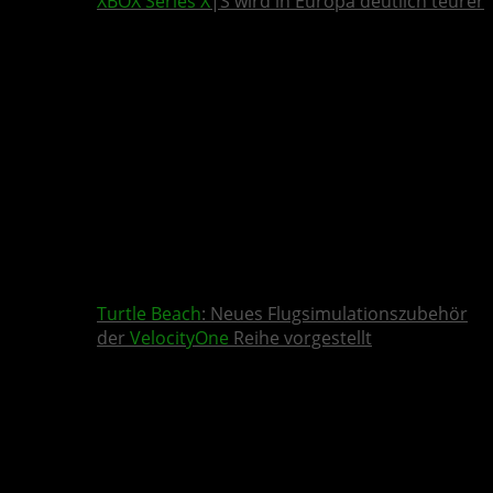
XBOX Series X
|S wird in Europa deutlich teurer
Turtle Beach
: Neues Flugsimulationszubehör
der
VelocityOne
Reihe vorgestellt