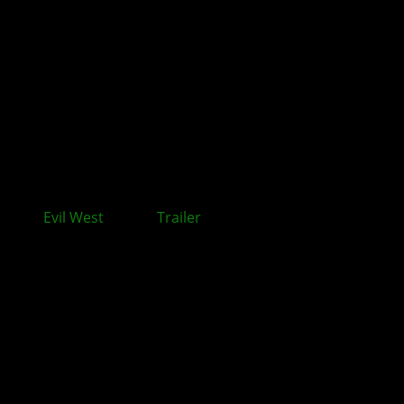
Evil West
: Neuer
Trailer
mit Schauspieler Danny
Trejo veröffentlicht