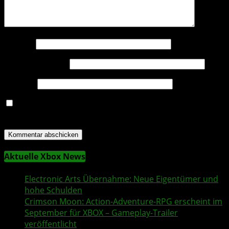
Name
*
E-Mail-Adresse
*
Website
Name, E-Mail-Adresse und Website in diesem Browser
für meinen nächsten Kommentar speichern.
Aktuelle Xbox News
Electronic Arts
Übernahme: Neue Eigentümer und
hohe Schulden
Crimson Moon
: Action-Adventure-RPG erscheint im
September für XBOX – Gameplay-Trailer
veröffentlicht