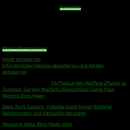
Design stehst, lohnt sich ein Blick auf dieses Spiel – vor
allem, wenn Du es gerade
kostenlos
bekommst!
Sie sehen gerade einen Platzhalterinhalt von
YouTube
.
Um auf den eigentlichen Inhalt zuzugreifen, klicken Sie
auf die Schaltfläche unten. Bitte beachten Sie, dass dabei
Daten an Drittanbieter weitergegeben werden.
Mehr Informationen
Inhalt entsperren
Erforderlichen Service akzeptieren und Inhalte
entsperren
Weitere Xbox Themen:
EA Play
Garden Warfare 2
Plants vs.
Zombies: Garden Warfare 2
Repost
Xbox Game Pass
Weitere Xbox News
Deep Rock Galactic
: Yuletide-Event bringt festliche
Belohnungen und Herausforderungen
Verpasse diese Xbox News nicht