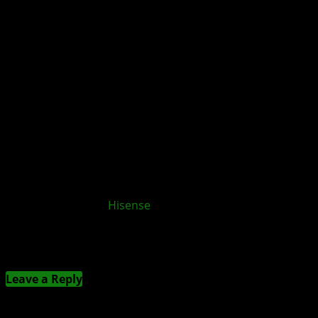
XBOX App für
Hisense
und VIDAA OS TVs
veröffentlicht
Kommentieren
Leave a Reply
Deine E-Mail-Adresse wird nicht veröffentlicht.