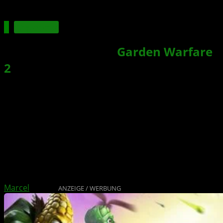
Angebote
Plants vs. Zombies
Garden Warfare
2
Deluxe Edition gratis
Xbox News von
vor 2 Jahren
am
22. Dezember 2024
von
Marcel
ANZEIGE / WERBUNG