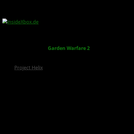
InsideXbox.de
Plants vs. Zombies
Garden Warfare 2
Deluxe Edition
gratis
Project Helix