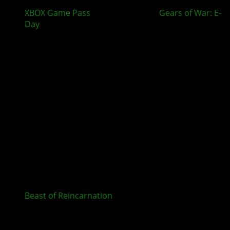
XBOX Game Pass
im August bringt
Gears of War: E-
Day
und mehr
Beast of Reincarnation
ab sofort für XBOX und im
Game Pass erhältlich