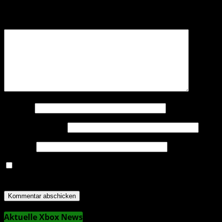
Erforderliche Felder sind mit
*
markiert
Kommentar
*
Name
*
E-Mail-Adresse
*
Website
Name, E-Mail-Adresse und Website in diesem Browser
für meinen nächsten Kommentar speichern.
Aktuelle Xbox News