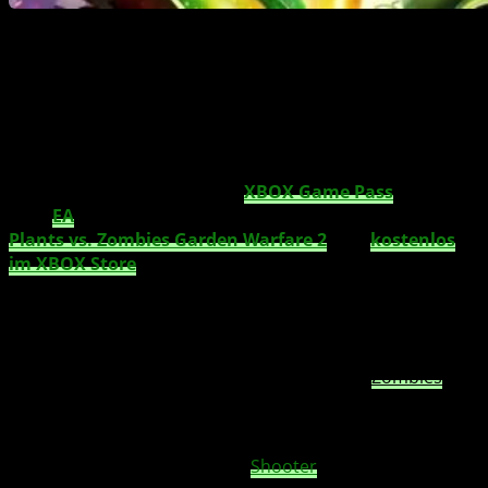
XBOX Game Pass Ultimate- und EA Play-
Mitglieder können heute Plants vs. Zombies
Garden Warfare 2 Deluxe Edition gratis
abstauben.
Gute Nachrichten: Wenn Du
XBOX Game Pass
Ultimate
oder
EA
Play
hast, kannst Du Dir die
Deluxe Edition
von
Plants vs. Zombies
Garden Warfare 2
jetzt
kostenlos
im XBOX Store
schnappen! Diese Edition enthält viele
Extras, die über die Standard-Version hinausgehen:
Grass Effect-Pack mit Z7-Wicht & Mech-
Charaktervariante
Exklusive Accessoires für Pflanzen und
Zombies
Ein geheimes Charakter-Varianten-Pack
Ein PvZ-Münzen-Starterpack
Wenn Du auf actiongeladene
Shooter
mit humorvollem