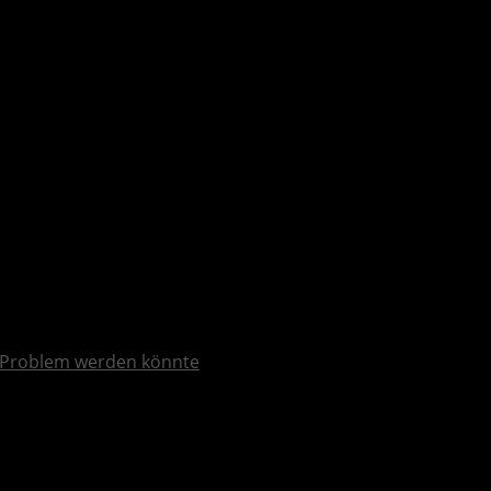
ntral Eastern Europe veröffentlicht – Trailer
Problem werden könnte