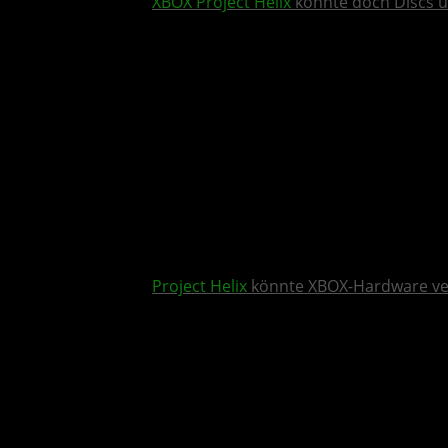
XBOX
Project Helix
könnte doch Discs u
Project Helix
könnte XBOX-Hardware v