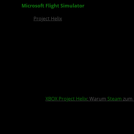
Microsoft Flight Simulator
World Update XIV: Ce
Project Helix
XBOX
Project Helix
: Warum
Steam
zum 