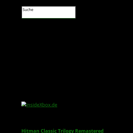
InsideXbox.de
Hitman Classic Trilogy Remastered
erscheint 2