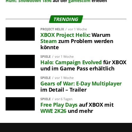
Hunt: Showdown 1896
auf der
gamescom
erleben
TRENDING
PROJECT HELIX
vor 1 Woche
XBOX
Project Helix
: Warum
Steam
zum Problem werden
könnte
SPIELE
vor 1 Woche
Halo: Campaign Evolved
für XBOX
und im Game Pass erhältlich
SPIELE
vor 1 Woche
Gears of War: E-Day
Multiplayer
im Detail – Trailer
SPIELE
vor 6 Tagen
Free Play Days
auf XBOX mit
WWE 2K26
und mehr