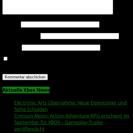
Name
*
E-Mail-Adresse
*
Website
Name, E-Mail-Adresse und Website in diesem Browser
für meinen nächsten Kommentar speichern.
Aktuelle Xbox News
Electronic Arts
Übernahme: Neue Eigentümer und
hohe Schulden
Crimson Moon
: Action-Adventure-RPG erscheint im
September für XBOX – Gameplay-Trailer
veröffentlicht