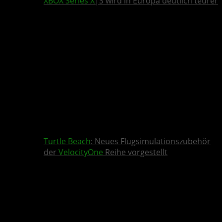
XBOX Series X
|S wird in Europa deutlich teurer
Turtle Beach
: Neues Flugsimulationszubehör
der
VelocityOne
Reihe vorgestellt