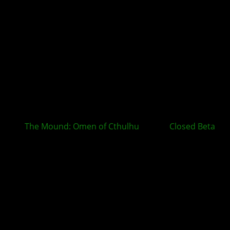
The Mound: Omen of Cthulhu
startet
Closed Beta
auf PC