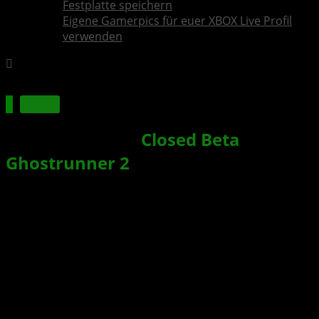
Festplatte speichern
Eigene Gamerpics für euer XBOX Live Profil
verwenden
Spiele
Anmeldung zur
Closed Beta
von
Ghostrunner 2
: Der Cyberpunk-
Slasher kehrt zurück
Xbox News von
vor 3 Jahren
am
11. August 2023