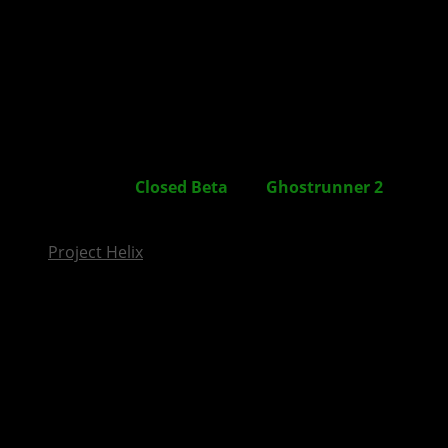
InsideXbox.de
Anmeldung zur
Closed Beta
von
Ghostrunner 2
: Der
Cyberpunk-Slasher kehrt zurück
Project Helix