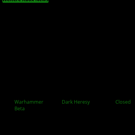
Warhammer
40,000:
Dark Heresy
zeigt neue
Closed
Beta
-Details