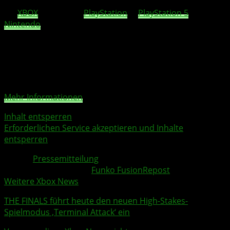
13. September 2024 vor, wenn dieses epische Mashup
für
XBOX
Series X|S,
PlayStation
4,
PlayStation 5
,
Nintendo
Switch und PC erscheint!
Sie sehen gerade einen Platzhalterinhalt von
YouTube
.
Um auf den eigentlichen Inhalt zuzugreifen, klicken Sie
auf die Schaltfläche unten. Bitte beachten Sie, dass dabei
Daten an Drittanbieter weitergegeben werden.
Mehr Informationen
Inhalt entsperren
Erforderlichen Service akzeptieren und Inhalte
entsperren
Quelle:
Pressemitteilung
Weitere Xbox Themen:
Funko Fusion
Repost
Weitere Xbox News
THE FINALS
führt heute den neuen High-Stakes-
Spielmodus ‚Terminal Attack‘ ein