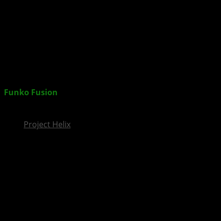
InsideXbox.de
Funko Fusion
: Das ultimative Popkultur-Crossover-
Spiel erscheint 2024 für XBOX
Project Helix