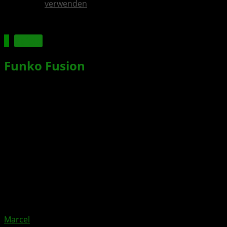
verwenden
Spiele
Funko Fusion
: Das ultimative
Popkultur-Crossover-Spiel erscheint
2024 für XBOX
Xbox News von
vor 2 Jahren
am
2. Mai 2024
von
Marcel