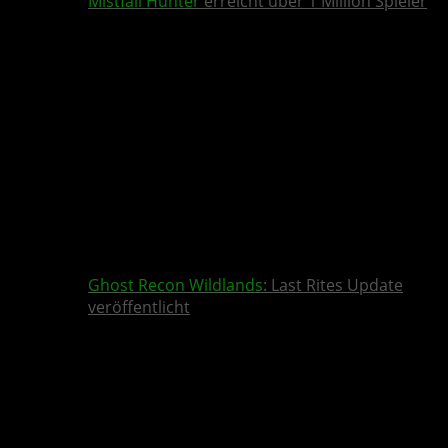
Mistfall Hunter
erreicht über 1 Million Spieler
Ghost Recon Wildlands
: Last Rites Update
veröffentlicht