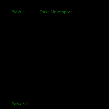
BMW
-Monat in
Forza Motorsport
: Neue Autos,
Herausforderungen und Belohnungen mit Update
16
Palworld
: Feybreak-Update mit neuen neue Inhalten