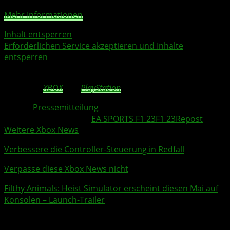
Mehr Informationen
Inhalt entsperren
Erforderlichen Service akzeptieren und Inhalte
entsperren
* Vorbestellung bis 31. Mai 2023
** Nur für
XBOX
und
PlayStation
Quelle:
Pressemitteilung
Weitere Xbox Themen:
EA SPORTS F1 23
F1 23
Repost
Weitere Xbox News
Verbessere die Controller-Steuerung in
Redfall
Verpasse diese Xbox News nicht
Filthy Animals: Heist Simulator
erscheint diesen Mai auf
Konsolen – Launch-Trailer