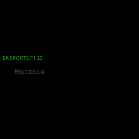
InsideXbox.de
EA SPORTS
F1 23
mit einem Trailer offiziell enthüllt
Project Helix