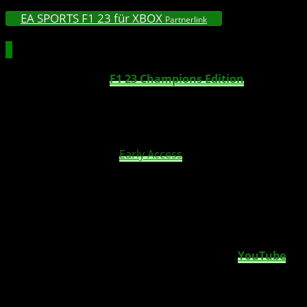
EA SPORTS F1 23 für XBOX
Partnerlink
F1 23 Champions Edition
Die digital-exklusive
F1 23
Champions Edition
enthält
zeitlich begrenzte Las Vegas-Inhalte*, Max Verstappen
„Race Wear“-Pack, „Braking Point 2“- Icons und Vanity
Item Pack, Dual Entitlement**, vier neue „My Team“-
Icons, einen XP Boost, F1 World Bumper Pack, 18.000
PitCoin und drei Tage
Early Access
ab dem 13. Juni. Eine
physische und digitale Standard-Edition mit EA SPORTS-
Botschafter Charles Leclerc an der Seite von Lewis
Hamilton und Lando Norris wird ab dem 16. Juni
zusammen mit dem F1 World Starter Pack und 5000
PitCoin für Vorbesteller:innen erhältlich sein.
Sie sehen gerade einen Platzhalterinhalt von
YouTube
.
Um auf den eigentlichen Inhalt zuzugreifen, klicken Sie
auf die Schaltfläche unten. Bitte beachten Sie, dass dabei
Daten an Drittanbieter weitergegeben werden.