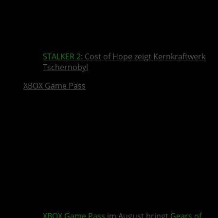
STALKER 2
: Cost of Hope zeigt Kernkraftwerk
Tschernobyl
XBOX Game Pass
XBOX Game Pass
im August bringt
Gears of