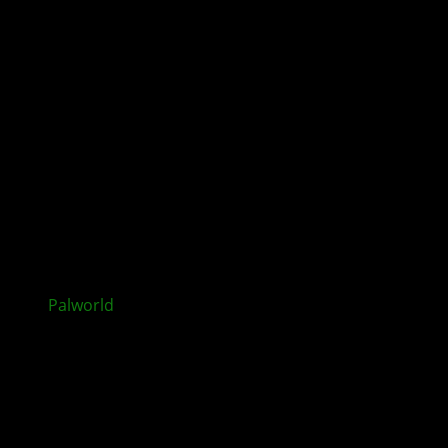
Palworld
: Feybreak-Update mit neuen neue Inhalten
veröffentlicht