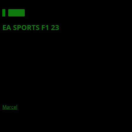
Spiele
EA SPORTS
F1 23
mit einem Trailer
offiziell enthüllt
Xbox News von
vor 3 Jahren
am
3. Mai 2023
von
Marcel