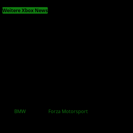
Weitere Xbox News
BMW
-Monat in
Forza Motorsport
: Neue Autos,
Herausforderungen und Belohnungen mit Update
16