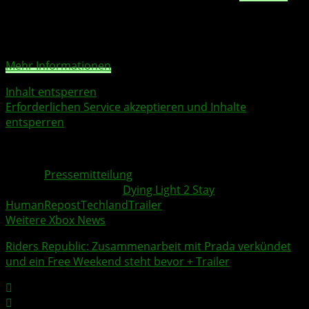
Um auf den eigentlichen Inhalt zuzugreifen, klicken Sie
auf die Schaltfläche unten. Bitte beachten Sie, dass dabei
Daten an Drittanbieter weitergegeben werden.
Mehr Informationen
Inhalt entsperren
Erforderlichen Service akzeptieren und Inhalte
entsperren
*Quelle: streamhatchet.com Analytics
Quelle:
Pressemitteilung
Weitere Xbox Themen:
Dying Light 2 Stay
Human
Repost
Techland
Trailer
Weitere Xbox News
Riders Republic
: Zusammenarbeit mit Prada verkündet
und ein Free Weekend steht bevor +
Trailer