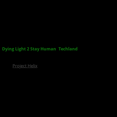
InsideXbox.de
Dying Light 2 Stay Human
:
Techland
präsentiert
interessante Zahlen nach der Veröffentlichung
Project Helix