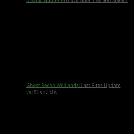
Mistfall Hunter
erreicht über 1 Million Spieler
Ghost Recon Wildlands
: Last Rites Update
veröffentlicht