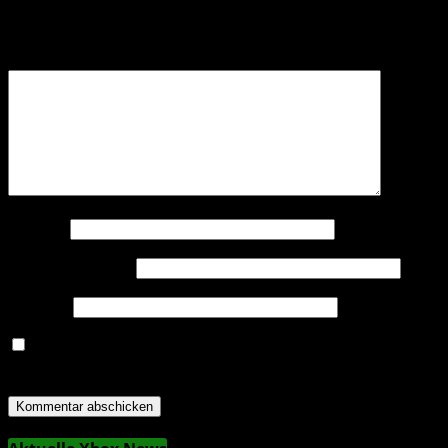
Erforderliche Felder sind mit
*
markiert
Kommentar
*
Name
*
E-Mail-Adresse
*
Website
Name, E-Mail-Adresse und Website in diesem Browser
für meinen nächsten Kommentar speichern.