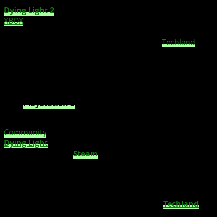
Dying Light 2
Stay Human
wurde letzten Freitag u.a. für
XBOX
veröffentlicht. Die auf Metacritic und OpenCritic
gelisteten Medien haben sich über den neuesten
postapokalyptischen Open-World-Titel von
Techland
geäußert und das Spiel auf jeder getesteten Plattform
mit einer sehr hohen Punktzahl von über 77 bewertet:
PC:
79
XBOX Series X|S:
79
PlayStation 5
:
77 und 77% auf Opencritic
Aber die wichtigste Stimme ist die Stimme der
Community
.
Während des ersten Wochenendes
hat
Dying Light
2 Stay Human
mehr als 25.000
Bewertungen auf
Steam
erhalten
, davon sind
81%
positiv ausgefallen
. Außerdem liegt
Dying Light 2 mit
272.586 aktiven Spielern
auf Platz 23 der „All-Time Peak,
Most Playable“ Liste auf Steam.
Während der Launch-Woche
verzeichnete
Techland
in
der Spitze 512.000 Concurrent Viewers , die sich
Dying