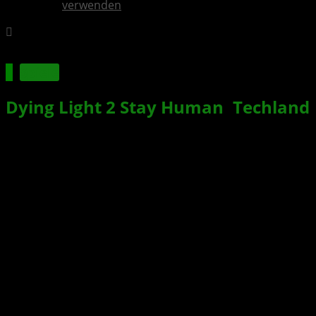
verwenden
Spiele
Dying Light 2 Stay Human
:
Techland
präsentiert interessante Zahlen
nach der Veröffentlichung
Xbox News von
vor 4 Jahren
am
8. Februar 2022
von