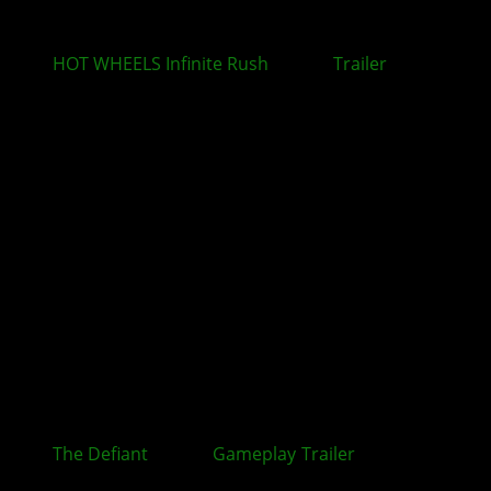
HOT WHEELS Infinite Rush
: Neuer
Trailer
rückt
zentrale Spielmechaniken in den Mittelpunkt
The Defiant
: Neuer
Gameplay
-
Trailer
zum Ego-
Shooter veröffentlicht