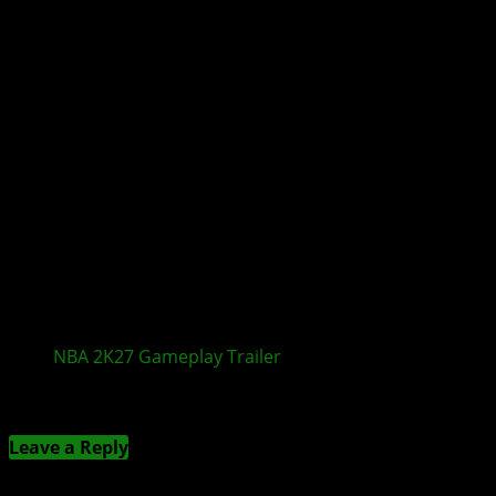
NBA 2K27
Gameplay
Trailer
zeigt neue Features
Kommentieren
Leave a Reply
Deine E-Mail-Adresse wird nicht veröffentlicht.