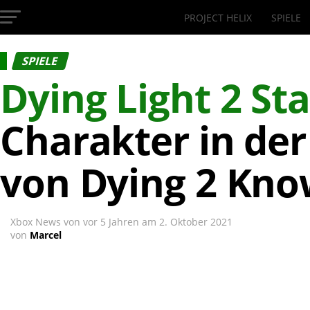
PROJECT HELIX
SPIELE
InsideXbox.de
SPIELE
Dying Light 2 S
Charakter in der
von Dying 2 Kno
Xbox News von
vor 5 Jahren
am
2. Oktober 2021
von
Marcel