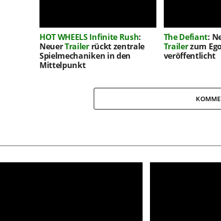
HOT WHEELS Infinite Rush
:
The Defiant
: N
Neuer
Trailer
rückt zentrale
Trailer
zum Ego
Spielmechaniken in den
veröffentlicht
Mittelpunkt
KOMME