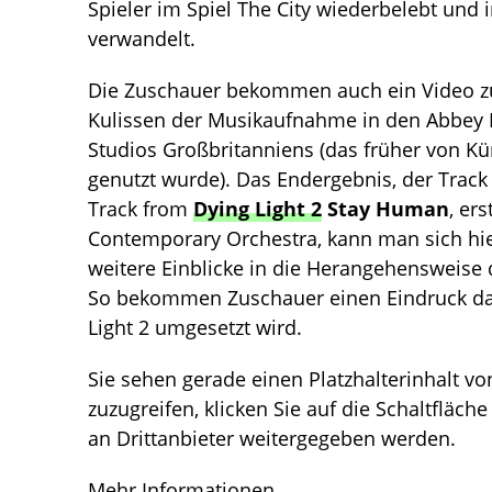
Spieler im Spiel The City wiederbelebt und 
verwandelt.
Die Zuschauer bekommen auch ein Video zu s
Kulissen der Musikaufnahme in den Abbey R
Studios Großbritanniens (das früher von Kü
genutzt wurde). Das Endergebnis, der Track
Track from
Dying Light 2
Stay Human
, er
Contemporary Orchestra, kann man sich hi
weitere Einblicke in die Herangehensweise
So bekommen Zuschauer einen Eindruck davo
Light 2 umgesetzt wird.
Sie sehen gerade einen Platzhalterinhalt v
zuzugreifen, klicken Sie auf die Schaltfläch
an Drittanbieter weitergegeben werden.
Mehr Informationen