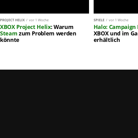
PROJECT HELIX
vor 1 Woche
SPIELE
vor 1 Woche
XBOX
Project Helix
: Warum
Halo: Campaign 
Steam
zum Problem werden
XBOX und im Ga
könnte
erhältlich