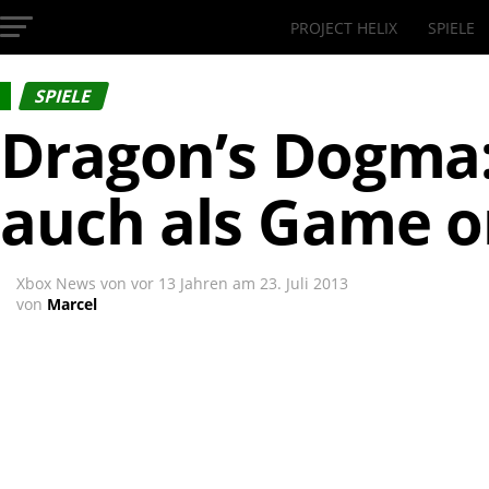
PROJECT HELIX
SPIELE
InsideXbox.de
SPIELE
Dragon’s Dogma
auch als Game 
Xbox News von
vor 13 Jahren
am
23. Juli 2013
von
Marcel