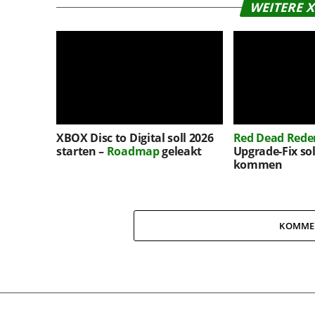
WEITERE 
XBOX Disc to Digital soll 2026
Red Dead Red
starten –
Roadmap
geleakt
Upgrade-Fix sol
kommen
KOMME