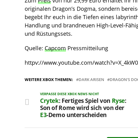
Zum
Preis
von nur 29,99 Euro erhaltet Ihr n
originalen Dragon’s Dogma, sondern bereise
begebt Ihr euch in die Tiefen eines labyrint
Handlung und brandneuen High-Level-Fähigk
und Rüstungssets.
Quelle:
Capcom
Pressmitteilung
httpv://www.youtube.com/watch?v=X_4kW0
WEITERE XBOX THEMEN:
DARK ARISEN
DRAGON‘S D
VERPASSE DIESE XBOX NEWS NICHT
Crytek
: Fertiges Spiel von
Ryse
:
Son of Rome wird sich von der
E3
-Demo unterscheiden