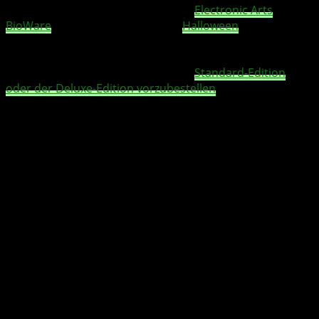
Das lang erwartete Rollenspiel von
Electronic Arts
und
BioWare
wird damit pünktlich zu
Halloween
veröffentlicht und verspricht, ein weiteres Highlight der
beliebten Dragon Age-Reihe zu werden. Schon jetzt habt
ihr die Möglichkeit, das Spiel in der
Standard-Edition
oder der Deluxe-Edition vorzubestellen
, um euch
exklusive kosmetische Ingame-Objekte zu sichern, mit
denen ihr eure Abenteuer in der Fantasy-Welt von
Thedas individuell gestalten könnt.