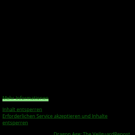
Erlebnis, das sich durch komplexe Erzählstränge und
dynamische Geschichten auszeichnet.
Liebe, Verlust
und schwierige Entscheidungen prägen das
Spielgeschehen und haben unmittelbare Auswirkungen
auf die Beziehungen zu euren Gefährt sowie auf das
Schicksal der gesamten Welt. Die Verbindungen, die ihr
mit euren Mitstreitern knüpft, bilden das Fundament von
Rooks Reise. Es liegt an euch, wie sich die Geschichte
entwickelt und welchen Pfad ihr einschlagt.
Sie sehen gerade einen Platzhalterinhalt von
YouTube
.
Um auf den eigentlichen Inhalt zuzugreifen, klicken Sie
auf die Schaltfläche unten. Bitte beachten Sie, dass dabei
Daten an Drittanbieter weitergegeben werden.
Mehr Informationen
Inhalt entsperren
Erforderlichen Service akzeptieren und Inhalte
entsperren
Weitere Xbox Themen:
Dragon Age: The Veilguard
Repost