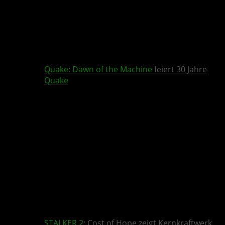
Quake
:
Dawn of the Machine
feiert 30 Jahre
Quake
STALKER 2
: Cost of Hope zeigt Kernkraftwerk