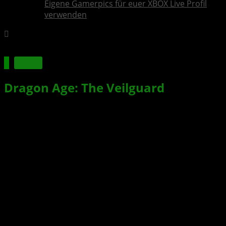
Eigene Gamerpics für euer XBOX Live Profil
verwenden
Spiele
Dragon Age: The Veilguard
–
Rollenspiel erscheint am 31.
Oktober 2024
Xbox News von
vor 2 Jahren
am
16. August 2024
von