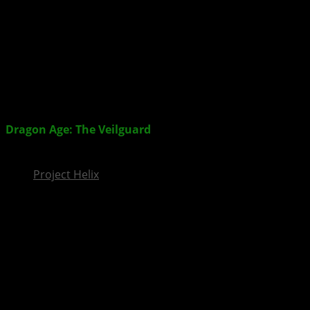
InsideXbox.de
Dragon Age: The Veilguard
– Rollenspiel erscheint am
31. Oktober 2024
Project Helix