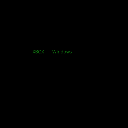
Nächste
XBOX
als
Windows
-PC: Große Chance mit
Risiko