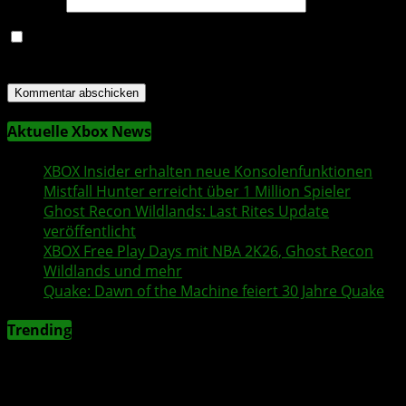
Website
Name, E-Mail-Adresse und Website in diesem Browser
für meinen nächsten Kommentar speichern.
Aktuelle Xbox News
XBOX Insider
erhalten neue Konsolenfunktionen
Mistfall Hunter
erreicht über 1 Million Spieler
Ghost Recon Wildlands
: Last Rites Update
veröffentlicht
XBOX
Free Play Days
mit
NBA 2K26
,
Ghost Recon
Wildlands
und mehr
Quake
:
Dawn of the Machine
feiert 30 Jahre
Quake
Trending