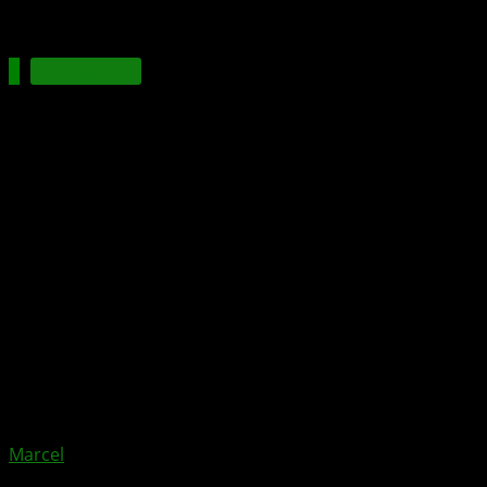
PC Gaming
Die vielen Gesichter des Lumia 640 –
eine neue Theorie und mögliche
technische Daten
Xbox News von
vor 11 Jahren
am
21. Februar 2015
von
Marcel