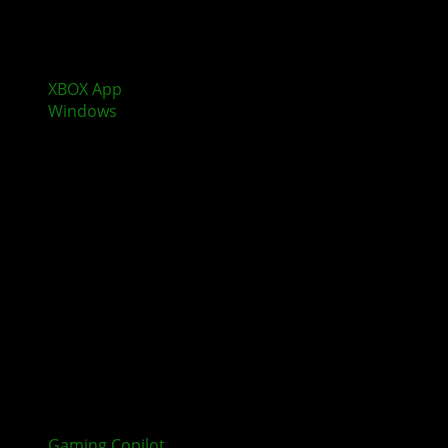
XBOX App
erweitert Gaming auf Arm-basierte
Windows
-11-Geräte
Gaming Copilot
: Microsoft bringt den KI-Assistenten