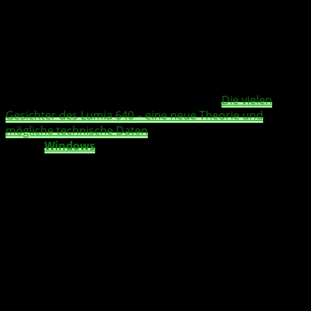
Heute Mittag haben über ein bisher unbekanntes Lumia
mit der Modellnummer RM-1109 berichtet, das in
Dokumenten der brasilianischen Zertifizierungsbehörde
Anatel aufgetaucht sind, und bei dem es sich um ein
kommendes…
Den kompletten Artikel lest Ihr bitte hier:
Die vielen
Gesichter des Lumia 640 – eine neue Theorie und
mögliche technische Daten
Quelle:
Windows
United
Dieser Artikel wird freundlicherweise bereit gestellt von
unserem Partner
Windows
United.de