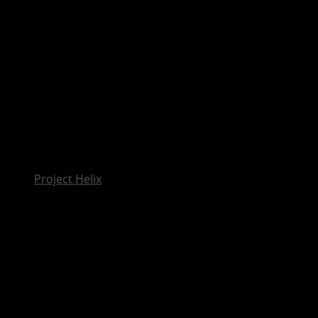
InsideXbox.de
Die vielen Gesichter des Lumia 640 – eine neue
Theorie und mögliche technische Daten
Project Helix