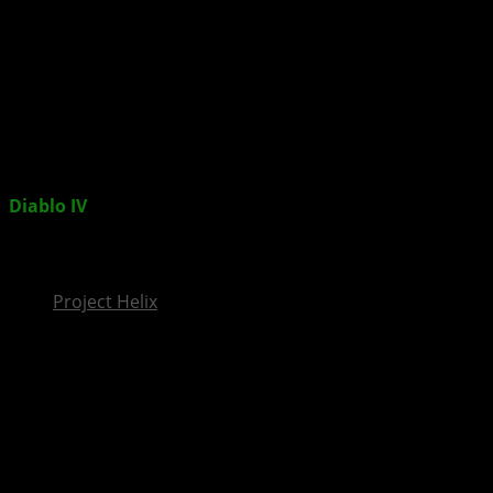
InsideXbox.de
Diablo IV
: Adam Miller versieht Kathedrale in
Frankreich mit dämonischer Kunst – Beta Live Action
Trailer veröffentlicht
Project Helix