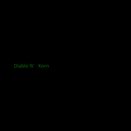
Diablo IV
x
Korn
: Reward the Scars enthüllt