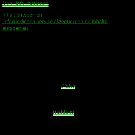
Mehr Informationen
Inhalt entsperren
Erforderlichen Service akzeptieren und Inhalte
entsperren
Die Installation wird von einer filmisch festgehaltenen
Reise durch die Kathedrale abgerundet. Henry Hobson
führte Regie und der aus Game of Thrones bekannte
Schauspieler Charles Dance übernahm die Sprecherrolle.
Der Film soll Zuschauern den Raum, die Kunst und die
Konsequenzen des Kampfs näher bringen.
„Seit ich von
dem Projekt erfahren habe, war ich begeistert von der Idee,
die künstlerische Vision von
Diablo
auf den Wänden einer
echten gotischen Kathedrale zum Leben zu erwecken“
, erzählt
Hobson. Während sich die Kamera entlang der Wände
bewegt, können die Zuschauer den fünf
Charakterklassen von
Diablo IV
folgen, die sich im
ultimativen Kampf zwischen Licht und Dunkelheit den
Mächten des Bösen stellen.
„Ich fühle mich geehrt, Teil der
eindringlichen Schönheit dieses Meisterwerks zu sein“
, so