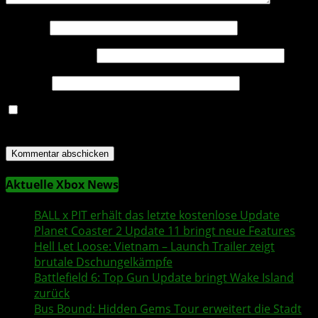
Name
*
E-Mail-Adresse
*
Website
Name, E-Mail-Adresse und Website in diesem Browser
für meinen nächsten Kommentar speichern.
Aktuelle Xbox News
BALL x PIT
erhält das letzte kostenlose Update
Planet Coaster 2
Update 11 bringt neue Features
Hell Let Loose: Vietnam
– Launch Trailer zeigt
brutale Dschungelkämpfe
Battlefield 6
:
Top Gun
Update bringt
Wake Island
zurück
Bus Bound
: Hidden Gems Tour erweitert die Stadt