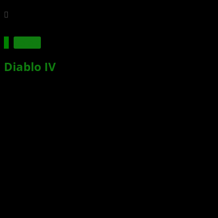
Spiele
Diablo IV
: Adam Miller versieht
Kathedrale in Frankreich mit
dämonischer Kunst – Beta Live
Action Trailer veröffentlicht
Xbox News von
vor 3 Jahren
am
7. März 2023
von