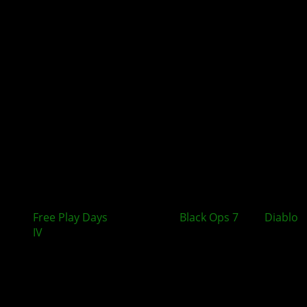
Free Play Days
auf XBOX mit
Black Ops 7
und
Diablo
IV