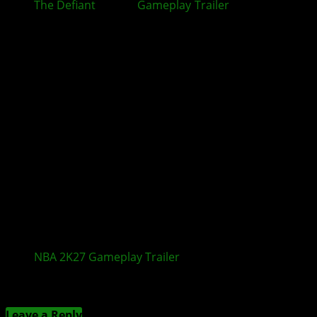
The Defiant
: Neuer
Gameplay
-
Trailer
zum Ego-
Shooter veröffentlicht
NBA 2K27
Gameplay
Trailer
zeigt neue Features
Kommentieren
Leave a Reply