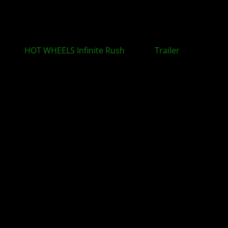
HOT WHEELS Infinite Rush
: Neuer
Trailer
rückt
zentrale Spielmechaniken in den Mittelpunkt