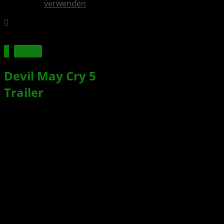
verwenden
Spiele
Devil May Cry 5
: Bloody Palace
Trailer
zum kostenlosen Update
veröffentlicht
Xbox News von
vor 7 Jahren
am
1. April 2019
von