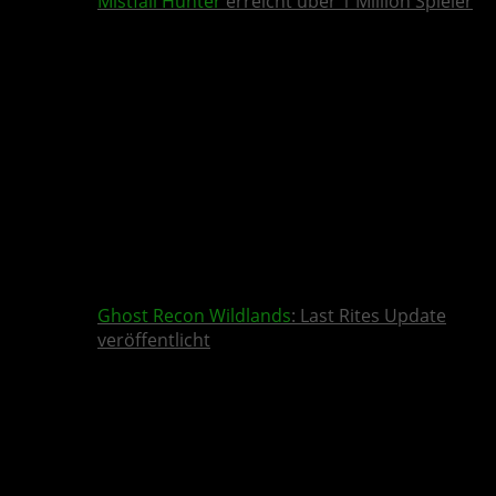
Mistfall Hunter
erreicht über 1 Million Spieler
Ghost Recon Wildlands
: Last Rites Update
veröffentlicht