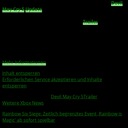
Ab sofort könnt Ihr euch das neue und kostenlose
Devil
May Cry 5
Update
herunterladen. Freut euch dabei auch
auf den neuen Survival-Modus
Bloody Palace
. Was euch
hierbei erwartet, zeigt euch der neue
Trailer
zum Spiel.
Sie sehen gerade einen Platzhalterinhalt von
YouTube
.
Um auf den eigentlichen Inhalt zuzugreifen, klicken Sie
auf die Schaltfläche unten. Bitte beachten Sie, dass dabei
Daten an Drittanbieter weitergegeben werden.
Mehr Informationen
Inhalt entsperren
Erforderlichen Service akzeptieren und Inhalte
entsperren
Weitere Xbox Themen:
Devil May Cry 5
Trailer
Weitere Xbox News
Rainbow Six Siege
: Zeitlich begrenztes Event ‚Rainbow is
Magic‘ ab sofort spielbar