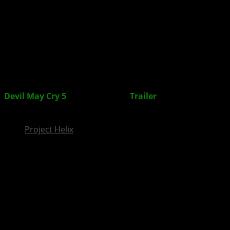
InsideXbox.de
Devil May Cry 5
: Bloody Palace
Trailer
zum
kostenlosen Update veröffentlicht
Project Helix