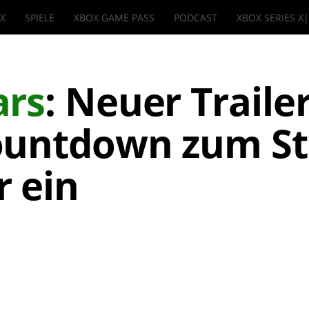
IX
SPIELE
XBOX GAME PASS
PODCAST
XBOX SERIES X
ars
: Neuer Traile
ountdown zum St
r ein