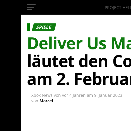
PROJECT HEL
InsideXbox.de
SPIELE
Deliver Us M
läutet den C
am 2. Februa
Xbox News von
vor 4 Jahren
am
9. Januar 2023
von
Marcel