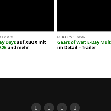
r 1 Woche
SPIELE
vor 1 Woche
lay Days
auf XBOX mit
Gears of War: E-Day
Mult
K26
und mehr
im Detail – Trailer