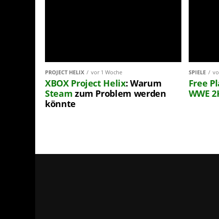
PROJECT HELIX
vor 1 Woche
SPIELE
vo
XBOX
Project Helix
: Warum
Free P
Steam
zum Problem werden
WWE 2
könnte