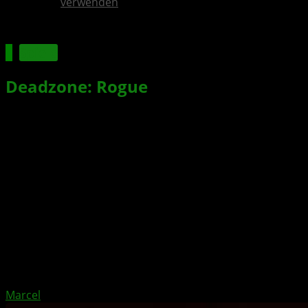
verwenden
Spiele
Deadzone: Rogue
jetzt für XBOX &
PlayStation mit Cross-Play
verfügbar
Xbox News von
vor 11 Monaten
am
4. September 2025
von
Marcel