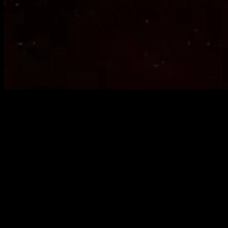
Mit dem Konsolenrelease und Cross-Play setzt
Prophecy Games einen wichtigen Meilenstein.
Die zusätzlichen Zonen, neue Mechaniken und
kosmetischen Inhalte machen das FPS-
Roguelite zu einem der spannendsten
Genrevertreter der letzten Jahre.
TL;DR:
Deadzone: Rogue
ist ab sofort für XBOX Series
X|S, PlayStation 5 und PC erhältlich. Mit dem Release
kommen Cross-Play, zwei neue Zonen, frische Gegner