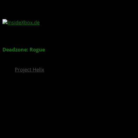
InsideXbox.de
Deadzone: Rogue
jetzt für XBOX & PlayStation mit
Cross-Play verfügbar
Project Helix