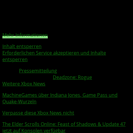
Sie sehen gerade einen Platzhalterinhalt von
YouTube
.
Um auf den eigentlichen Inhalt zuzugreifen, klicken Sie
auf die Schaltfläche unten. Bitte beachten Sie, dass dabei
Daten an Drittanbieter weitergegeben werden.
Mehr Informationen
Inhalt entsperren
Erforderlichen Service akzeptieren und Inhalte
entsperren
Quelle:
Pressemitteilung
Weitere Xbox Themen:
Deadzone: Rogue
Weitere Xbox News
MachineGames
über
Indiana Jones
, Game Pass und
Quake-Wurzeln
Verpasse diese Xbox News nicht
The Elder Scrolls Online
: Feast of Shadows & Update 47
jetzt auf Konsolen verfügbar