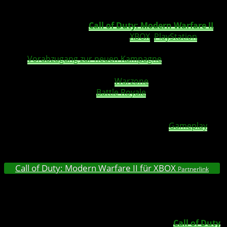
Operators der Task Force 141 beinhaltet.
Endlich ist es soweit –
Call of Duty: Modern Warfare II
ist nun für alle Spieler*innen auf
XBOX
,
PlayStation
und
PC erhältlich, nachdem Vorbesteller der digitalen Version
einen
Vorabzugang zur neuen Kampagne
des Spiels
erhalten haben. Modern Warfare II verbindet sich zudem
mit der neuen Call of Duty®:
Warzone
2.0-Erfahrung und
damit die Evolution von
Battle Royale
mit einem
brandneuen Spielraum und Sandbox-Modus. Erwartet
nach der Veröffentlichung einen umfangreichen
Kalender mit kostenlosen Inhalten, die das
Gameplay
mit
neuen Karten, Modi, saisonalen Events, Community-
Feiern und mehr.
Call of Duty: Modern Warfare II für XBOX
Partnerlink
Infinity Ward bringt brandaktuelles Gameplay mit neuem
Waffenhandling, verbessertem KI-System, neuem
Waffenschmied und unzähligen Gameplay- und
Grafikinnovationen einer neuen Dimension.
Call of Duty
: