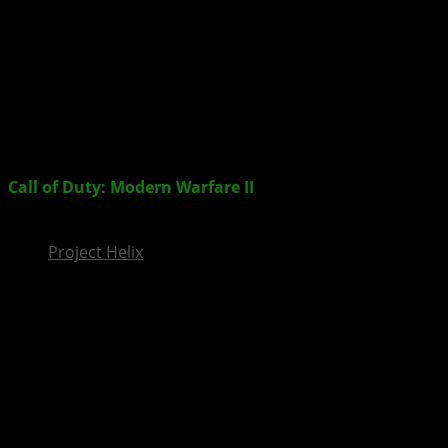
InsideXbox.de
Call of Duty: Modern Warfare II
ab sofort für XBOX,
PlayStation und PC erhältlich
Project Helix