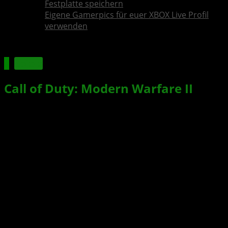
Festplatte speichern
Eigene Gamerpics für euer XBOX Live Profil
verwenden
Spiele
Call of Duty: Modern Warfare II
ab
sofort für XBOX, PlayStation und PC
erhältlich
Xbox News von
vor 4 Jahren
am
28. Oktober 2022
von