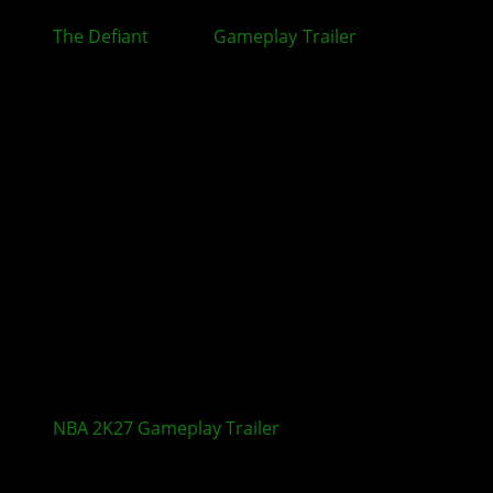
The Defiant
: Neuer
Gameplay
-
Trailer
zum Ego-
Shooter veröffentlicht
NBA 2K27
Gameplay
Trailer
zeigt neue Features
Kommentieren