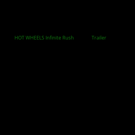
HOT WHEELS Infinite Rush
: Neuer
Trailer
rückt
zentrale Spielmechaniken in den Mittelpunkt