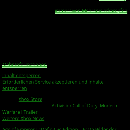
Modern Warfare II
startet mit einer weltumspannenden
Einzelspielerkampagne,
immersiven Mehrspielerkämpfen
und einem weiterentwickelten Spezialeinheit-Spielmodus
mit taktischem Koop-Gameplay.
Sie sehen gerade einen Platzhalterinhalt von
YouTube
.
Um auf den eigentlichen Inhalt zuzugreifen, klicken Sie
auf die Schaltfläche unten. Bitte beachten Sie, dass dabei
Daten an Drittanbieter weitergegeben werden.
Mehr Informationen
Inhalt entsperren
Erforderlichen Service akzeptieren und Inhalte
entsperren
Quelle:
Xbox Store
Weitere Xbox Themen:
Activision
Call of Duty: Modern
Warfare II
Trailer
Weitere Xbox News
Age of Empires II: Definitive Edition
– Erste Bilder der