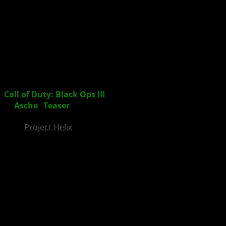
InsideXbox.de
Call of Duty: Black Ops III
feiert übermorgen Premiere
– „
Asche
“
Teaser
veröffentlicht
Project Helix