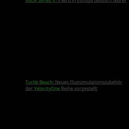
XBOX Series X
|S wird in Europa deutlich teurer
Turtle Beach
: Neues Flugsimulationszubehör
der
VelocityOne
Reihe vorgestellt