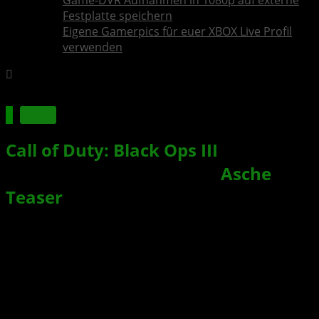
Game-DVR Aufnahmen in 1080p auf externe
Festplatte speichern
Eigene Gamerpics für euer XBOX Live Profil
verwenden
News
Call of Duty: Black Ops III
feiert
übermorgen Premiere – „
Asche
“
Teaser
veröffentlicht
Xbox News von
vor 11 Jahren
am
24. April 2015