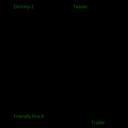
Destiny 2
: Die finale Form –
Teaser
Trailer
Friendly Fire 8
: Die achte Ausgabe des Charity-
Streams startet am 03. Dezember +
Trailer