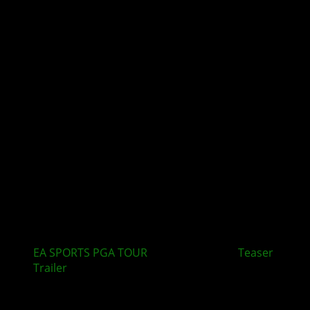
EA SPORTS PGA TOUR
: Erster offizieller
Teaser
Trailer
veröffentlicht
Kommentieren