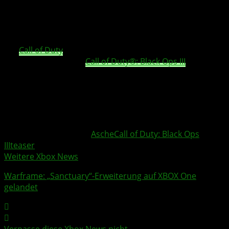
die bereit sind, über die Grenzen hinaus zu
gehen.
Für
Call of Duty
Fans hat das Warten ein Ende: Am
26.
April
feiert das neue
Call of Duty®: Black Ops III
Weltpremiere. Schon jetzt gibt es in einem neuen
Teaser
-
Video erste Einblicke auf die anstehende Enthüllung des
Actiontitel.
httpv://www.youtube.com/watch?v=s8gdEif1mR8
Weitere Xbox Themen:
Asche
Call of Duty: Black Ops
III
teaser
Weitere Xbox News
Warframe
: „
Sanctuary
“-Erweiterung auf XBOX One
gelandet
Verpasse diese Xbox News nicht