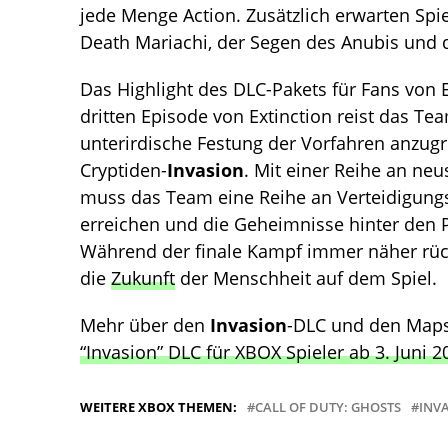
jede Menge Action. Zusätzlich erwarten Spie
Death Mariachi, der Segen des Anubis und d
Das Highlight des DLC-Pakets für Fans von E
dritten Episode von Extinction reist das Tea
unterirdische Festung der Vorfahren anzugr
Cryptiden-
Invasion
. Mit einer Reihe an ne
muss das Team eine Reihe an Verteidigung
erreichen und die Geheimnisse hinter den P
Während der finale Kampf immer näher rück
die
Zukunft
der Menschheit auf dem Spiel.
Mehr über den
Invasion
-DLC und den Maps 
“Invasion” DLC für XBOX Spieler ab 3. Juni 2
WEITERE XBOX THEMEN:
CALL OF DUTY: GHOSTS
INV