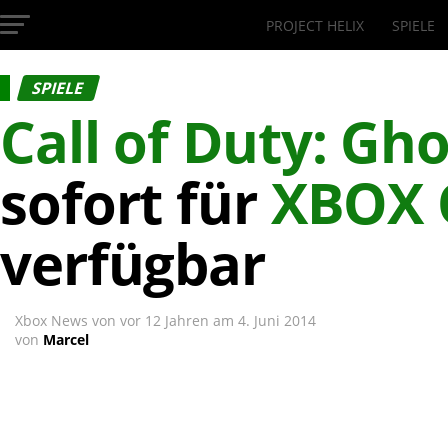
PROJECT HELIX
SPIELE
InsideXbox.de
SPIELE
Call of Duty: Gho
sofort für
XBOX 
verfügbar
Xbox News von
vor 12 Jahren
am
4. Juni 2014
von
Marcel