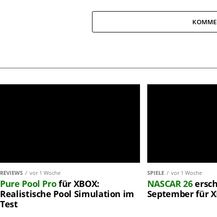
KOMME
REVIEWS
vor 1 Woche
SPIELE
vor 1 Woche
Pure Pool Pro
für XBOX:
NASCAR 26
ersch
Realistische Pool Simulation im
September für 
Test