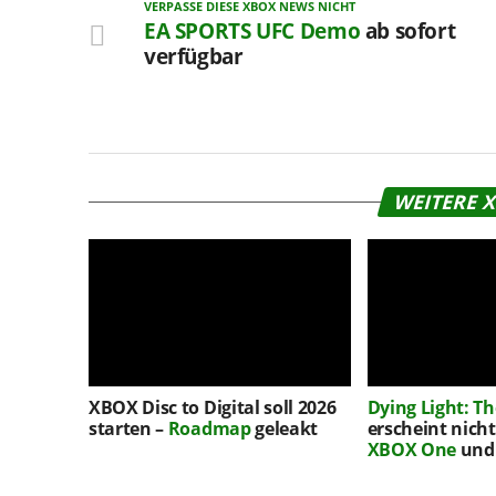
VERPASSE DIESE XBOX NEWS NICHT
EA SPORTS
UFC
Demo
ab sofort
verfügbar
WEITERE 
XBOX Disc to Digital soll 2026
Dying Light: T
starten –
Roadmap
geleakt
erscheint nich
XBOX One
und 