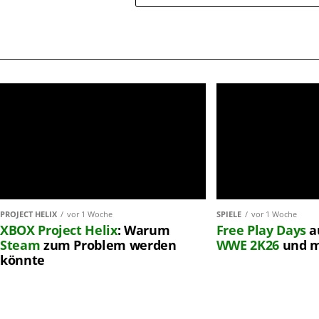
PROJECT HELIX
vor 1 Woche
SPIELE
vor 1 Woche
XBOX
Project Helix
: Warum
Free Play Days
a
Steam
zum Problem werden
WWE 2K26
und 
könnte