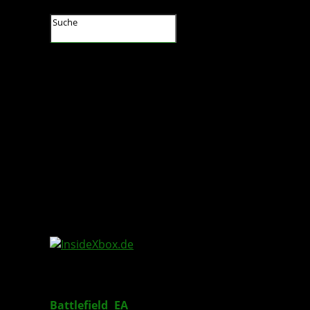
InsideXbox.de
Battlefield
:
EA
plant jährliche Veröffentlichung