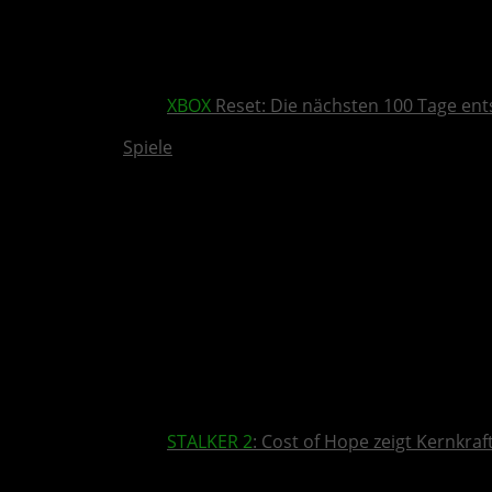
XBOX
Reset: Die nächsten 100 Tage ent
Spiele
STALKER 2
: Cost of Hope zeigt Kernkra