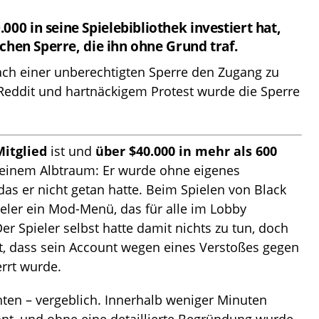
000 in seine Spielebibliothek investiert hat,
lschen Sperre, die ihn ohne Grund traf.
ach einer unberechtigten Sperre den Zugang zu
 Reddit und hartnäckigem Protest wurde die Sperre
Mitglied
ist und
über $40.000 in mehr als 600
 einem Albtraum: Er wurde ohne eigenes
das er nicht getan hatte. Beim Spielen von Black
pieler ein Mod-Menü, das für alle im Lobby
Der Spieler selbst hatte damit nichts zu tun, doch
cht, dass sein Account wegen eines Verstoßes gegen
rrt wurde.
hten – vergeblich. Innerhalb weniger Minuten
nt, und ohne eine detaillierte Begründung wurde