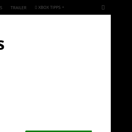
XBOX TIPPS
|S
TRAILER
s