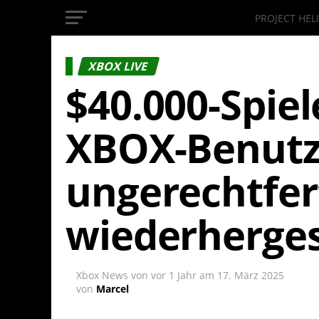
PROJECT HEL
InsideXbox.de
XBOX LIVE
$40.000-Spie
XBOX-Benutz
ungerechtfer
wiederherges
Xbox News von
vor 1 Jahr
am
17. März 2025
von
Marcel