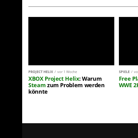
PROJECT HELIX
vor 1 Woche
SPIELE
vo
XBOX
Project Helix
: Warum
Free P
Steam
zum Problem werden
WWE 2
könnte