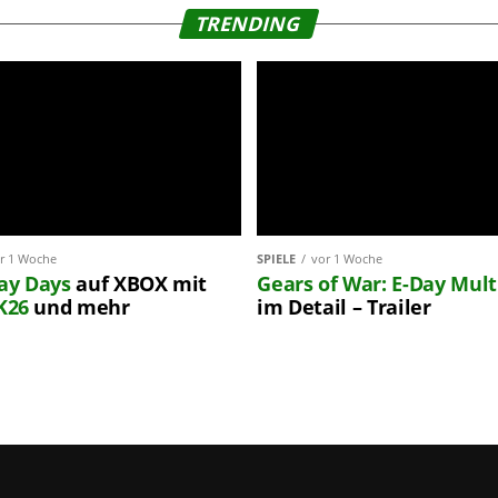
TRENDING
r 1 Woche
SPIELE
vor 1 Woche
lay Days
auf XBOX mit
Gears of War: E-Day
Mult
K26
und mehr
im Detail – Trailer