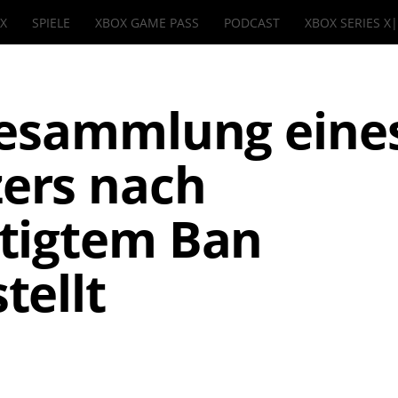
IX
SPIELE
XBOX GAME PASS
PODCAST
XBOX SERIES X
lesammlung eine
ers nach
tigtem Ban
tellt