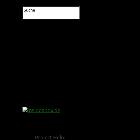
InsideXbox.de
Project Helix