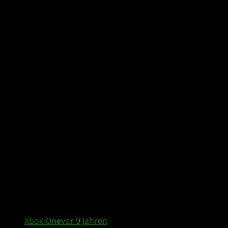
All posts tagged "Xbox One
Dashboard"
Xbox One
vor 9 Jahren