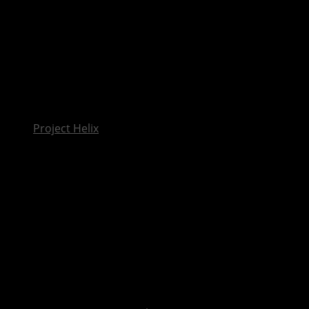
InsideXbox.de
Project Helix