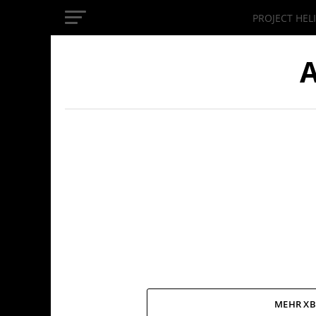
PROJECT HEL
InsideXbox.de
A
MEHR XB