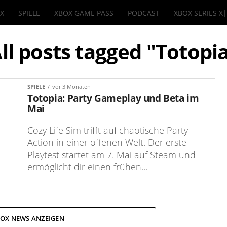
IX
SPIELE
XBOX GAME PASS
PODCAST
XBOX SERIES X
ll posts tagged "Totopi
SPIELE
vor 3 Monaten
Totopia: Party Gameplay und Beta im
Mai
Cozy Life Sim trifft auf chaotische Party
Action in einer offenen Welt. Der erste
Playtest startet am 7. Mai auf Steam und
ermöglicht dir einen frühen...
OX NEWS ANZEIGEN