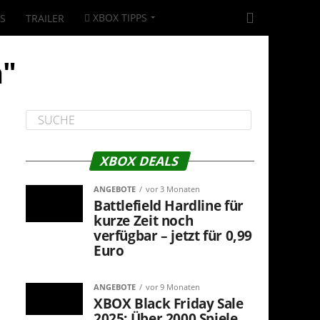
XBOX TIPPS
|S
TRAILER
a"
XBOX DEALS
ANGEBOTE
vor 3 Monaten
Battlefield Hardline für
kurze Zeit noch
verfügbar – jetzt für 0,99
Euro
ANGEBOTE
vor 9 Monaten
XBOX Black Friday Sale
2025: Über 2000 Spiele