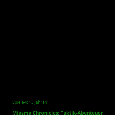
All posts tagged "Miasma
Chronicles"
Spiele
vor 3 Jahren
Miasma Chronicles: Taktik-Abenteuer