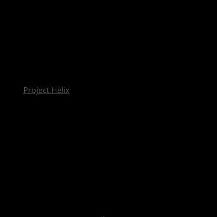
InsideXbox.de
Project Helix