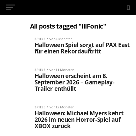
InsideXbox.de
All posts tagged "IllFonic"
SPIELE
vor 4 Monaten
Halloween Spiel sorgt auf PAX East
für einen Rekordauftritt
SPIELE
vor 11 Monaten
Halloween erscheint am 8.
September 2026 – Gameplay-
Trailer enthüllt
SPIELE
vor 12 Monaten
Halloween: Michael Myers kehrt
2026 im neuen Horror-Spiel auf
XBOX zurück