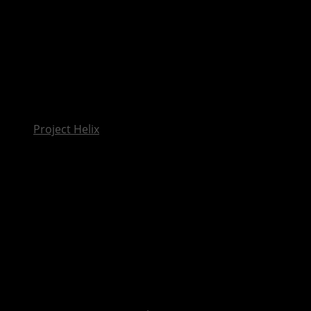
InsideXbox.de
Project Helix