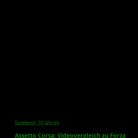
All posts tagged "Ferrari
458 Italia"
Spiele
vor 10 Jahren
Assetto Corsa: Videovergleich zu Forza