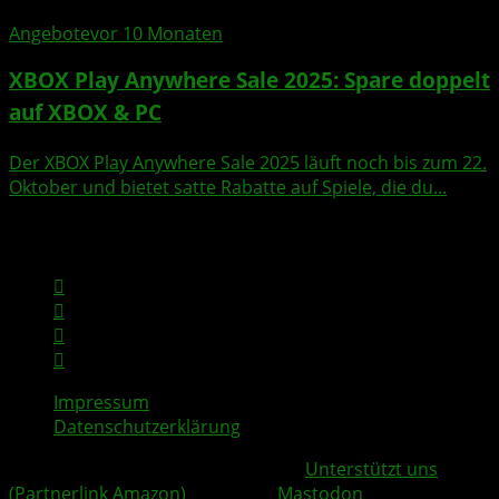
Angebote
vor 10 Monaten
XBOX Play Anywhere Sale 2025: Spare doppelt
auf XBOX & PC
Der XBOX Play Anywhere Sale 2025 läuft noch bis zum 22.
Oktober und bietet satte Rabatte auf Spiele, die du...
Impressum
Datenschutzerklärung
Copyright © 2026 | InsideXbox.de -
Unterstützt uns
(Partnerlink Amazon)
- See u on
Mastodon
[kofi]