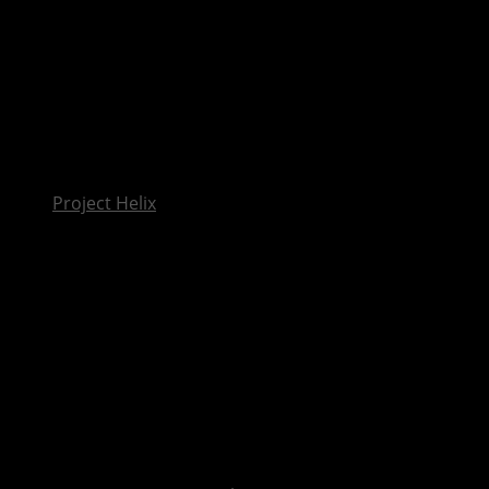
InsideXbox.de
Project Helix