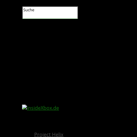
InsideXbox.de
Project Helix