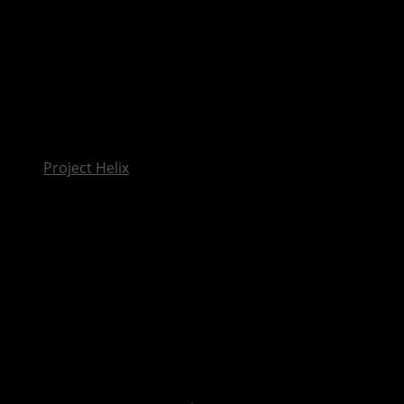
InsideXbox.de
Project Helix