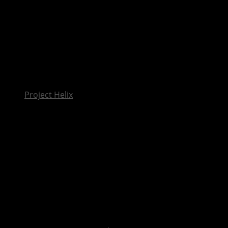
InsideXbox.de
Project Helix