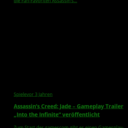
die Fan-Favoriten Assassin’s...
Spiele
vor 3 Jahren
Assassin’s Creed: Jade – Gameplay Trailer
„Into the Infinite“ veröffentlicht
Zum Start der gamescom gibt es einen Gamesplay-