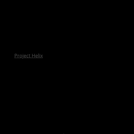
InsideXbox.de
Project Helix