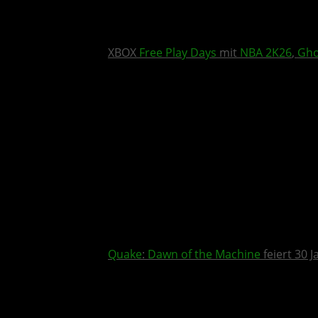
XBOX
Free Play Days
mit
NBA 2K26
,
Gho
Quake
:
Dawn of the Machine
feiert 30 