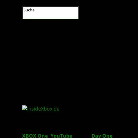
InsideXbox.de
XBOX One
:
YouTube
App ab
Day One
erhältlich