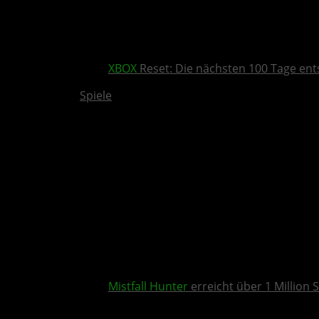
XBOX
Reset: Die nächsten 100 Tage ent
Spiele
Mistfall Hunter
erreicht über 1 Million S