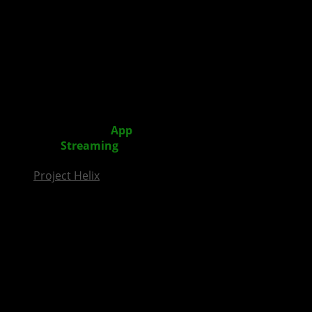
InsideXbox.de
XBOX: Neue XBOX
App
(Beta) auch für iOS inklusive
Konsolen
Streaming
verfügbar
Project Helix