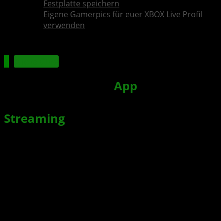
Festplatte speichern
Eigene Gamerpics für euer XBOX Live Profil
verwenden
Xbox One
XBOX: Neue XBOX
App
(Beta) auch
für iOS inklusive Konsolen
Streaming
verfügbar
Xbox News von
vor 6 Jahren
am
26. September 2020
von