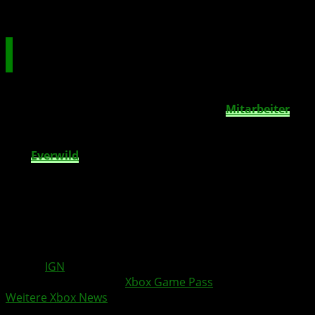
Hardware-Umsatz sank um 22 % gegenüber dem
Vorjahr
Trotz Erfolgen: Entlassungen und
Projekteinstellungen
Interessanterweise musste XBOX parallel zum Wachstum
auch Rückschläge hinnehmen.
Hunderte
Mitarbeiter
wurden in verschiedenen Bereichen entlassen
, und
mehrere große Projekte wurden eingestellt, darunter die
Titel
Everwild
und
Perfect Dark
. Dies zeigt, dass
Microsoft trotz starker Diensteinnahmen und Content-
Erfolge auch strategisch umsteuern muss.
XBOX Game Pass – Bild ist KI generiert
Quelle:
IGN
Weitere Xbox Themen:
Xbox Game Pass
Weitere Xbox News