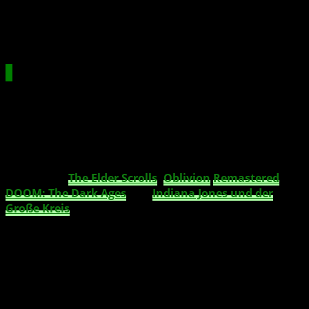
deuten darauf hin, dass diese Zahl mittlerweile bei rund
35 Millionen liegen könnte, eine offizielle Bestätigung gibt
es jedoch nicht.
Faktoren für das Wachstum
Einige Umsatzsteigerungen gehen auf
Preiserhöhungen
zurück, die im Juli 2024 eingeführt wurden
. Trotzdem
hat Microsoft stark auf den Inhalt gesetzt und eine
Vielzahl neuer, exklusiver Spiele direkt in den
XBOX
Game Pass
gebracht. Highlights des letzten Quartals
waren etwa
The Elder Scrolls
:
Oblivion
Remastered
,
DOOM: The Dark Ages
und
Indiana Jones und der
Große Kreis
. Diese Neuzugänge treiben die Attraktivität
des Dienstes und fördern die Abonnentenzahlen.
Gaming-Umsatz bei XBOX stieg im
Jahresvergleich um 10 %
Umsatz mit XBOX-Inhalten und -Diensten legte
um 13 % zu