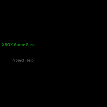
InsideXbox.de
XBOX Game Pass
knackt erstmals Umsatz-Marke von
fast 5 Milliarden US-Dollar
Project Helix