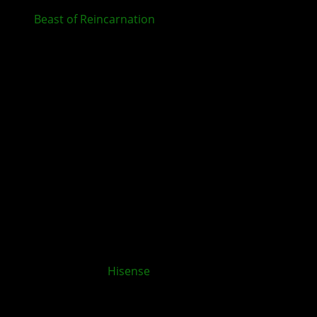
Beast of Reincarnation
ab sofort für XBOX und im
Game Pass erhältlich
XBOX App für
Hisense
und VIDAA OS TVs
veröffentlicht
Kommentieren