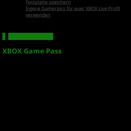
Festplatte speichern
Eigene Gamerpics für euer XBOX Live Profil
verwenden
Xbox Game Pass
XBOX Game Pass
knackt erstmals
Umsatz-Marke von fast 5 Milliarden
US-Dollar
Xbox News von
vor 1 Jahr
am
31. Juli 2025
von