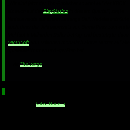
„Wir sind jetzt der Top-Publisher sowohl auf der XBOX
als auch auf der
PlayStation
in diesem Quartal“, sagte
Nadella heute auf einem Earnings Call. Nadella enthüllte
auch, dass der Jahresumsatz von Game Pass zum erste
Mal fast 5 Milliarden Dollar betrug, und bestätigte, dass
Microsoft
500 Millionen monatlich aktive Nutzer auf all
Spieleplattformen und -geräten hat.
— via
The Verge
Wachstum trotz fehlender konkrete Zahlen
Microsoft-Chef
Satya Nadella
bestätigte den Meilenstein
während der Gewinnmeldung, nannte aber keine
detaillierten Umsatzzahlen oder aktuelle Abozahlen.
Bekannt ist, dass die Abonnentenzahl im Februar 2024
bei 34 Millionen lag. Hinweise aus Microsoft-Kreisen