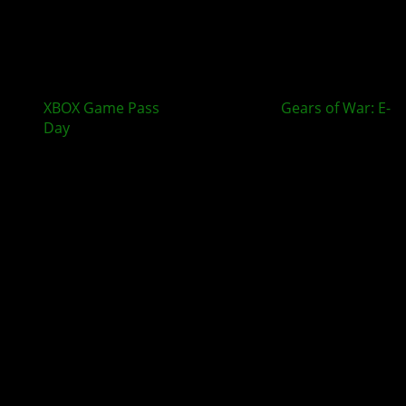
XBOX Game Pass
im August bringt
Gears of War: E-
Day
und mehr