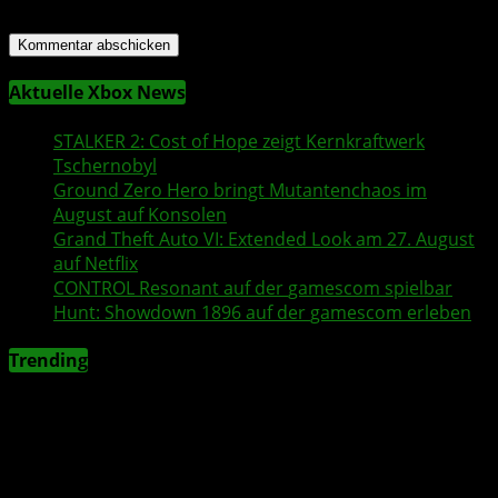
für meinen nächsten Kommentar speichern.
Aktuelle Xbox News
STALKER 2
: Cost of Hope zeigt Kernkraftwerk
Tschernobyl
Ground Zero Hero
bringt Mutantenchaos im
August auf Konsolen
Grand Theft Auto VI
: Extended Look am 27. August
auf
Netflix
CONTROL Resonant
auf der
gamescom
spielbar
Hunt: Showdown 1896
auf der
gamescom
erleben
Trending