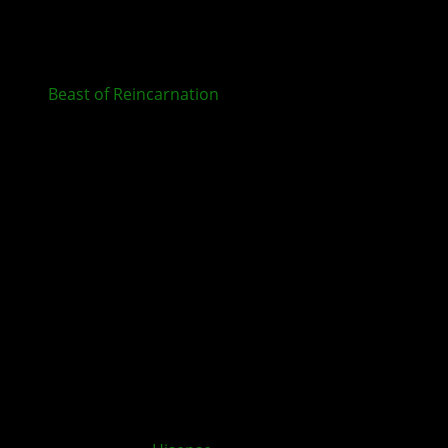
Beast of Reincarnation
ab sofort für XBOX und im
Game Pass erhältlich