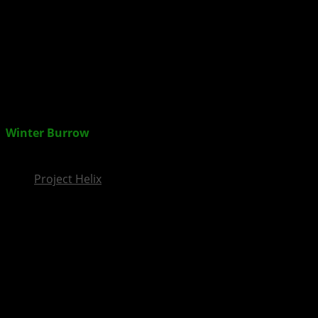
InsideXbox.de
Winter Burrow
: Gemütliches Survival-Abenteuer mit
Herz – neuer Gameplay-Trailer
Project Helix