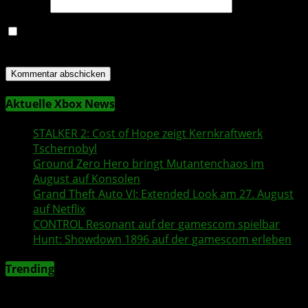
Website
Name, E-Mail-Adresse und Website in diesem Browser
für meinen nächsten Kommentar speichern.
Aktuelle Xbox News
STALKER 2
: Cost of Hope zeigt Kernkraftwerk
Tschernobyl
Ground Zero Hero
bringt Mutantenchaos im
August auf Konsolen
Grand Theft Auto VI
: Extended Look am 27. August
auf
Netflix
CONTROL Resonant
auf der
gamescom
spielbar
Hunt: Showdown 1896
auf der
gamescom
erleben
Trending