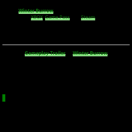
TL;DR:
Winter Burrow
ist ein gemütliches Survival-Spiel,
das 2025 für
XBOX
,
Game Pass
und
Steam
erscheint. Du
erkundest eine winterliche Welt, baust Dein Zuhause
wieder auf und löst das Rätsel um Deine verschwundene
Tante.
Der
neue
Gameplay-Trailer
zu
Winter Burrow
ist da!
Entwickler Pine Creek Games und Publisher Noodlecake
zeigen erstmals, wie das charmante Survival-Spiel
funktioniert. Im Fokus stehen Erkunden, Basteln und eine
emotionale Geschichte, die Dich in eine winterliche
Tierwelt entführt.
Dein Abenteuer beginnt zu Hause
In
Winter Burrow
schlüpfst Du in die Rolle einer kleinen
Maus, die aus der großen Stadt zurückkehrt – nur um ihr
Kindheitsheim in Trümmern vorzufinden. Noch
schlimmer: Deine Tante, die sich um das Zuhause