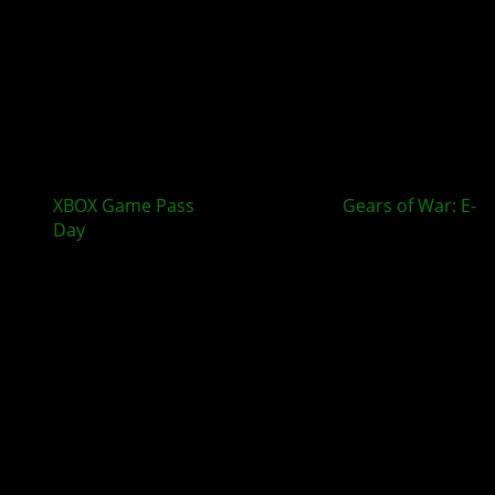
XBOX Game Pass
im August bringt
Gears of War: E-
Day
und mehr