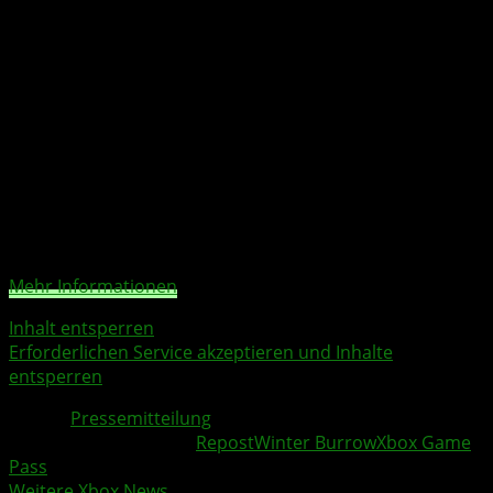
kümmern sollte, ist spurlos verschwunden.
Deine Aufgabe? Baue Deine alte Heimat wieder auf und
finde heraus, was mit Deiner Tante passiert ist.
Währenddessen kannst Du es Dir in Deinem Burrow
gemütlich machen und Dich am Kamin entspannen.
Sie sehen gerade einen Platzhalterinhalt von
YouTube
.
Um auf den eigentlichen Inhalt zuzugreifen, klicken Sie
auf die Schaltfläche unten. Bitte beachten Sie, dass dabei
Daten an Drittanbieter weitergegeben werden.
Mehr Informationen
Inhalt entsperren
Erforderlichen Service akzeptieren und Inhalte
entsperren
Quelle:
Pressemitteilung
Weitere Xbox Themen:
Repost
Winter Burrow
Xbox Game
Pass
Weitere Xbox News