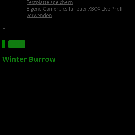
Festplatte speichern
Eigene Gamerpics für euer XBOX Live Profil
verwenden
Spiele
Winter Burrow
: Gemütliches
Survival-Abenteuer mit Herz –
neuer Gameplay-Trailer
Xbox News von
vor 2 Jahren
am
22. November 2024