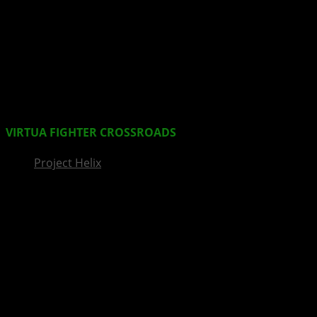
InsideXbox.de
VIRTUA FIGHTER CROSSROADS
zeigt Bakunawa Killer
Project Helix