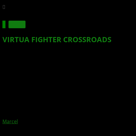
Spiele
VIRTUA FIGHTER CROSSROADS
zeigt
Bakunawa Killer
Xbox News von
vor 1 Monat
am
29. Juni 2026
von
Marcel