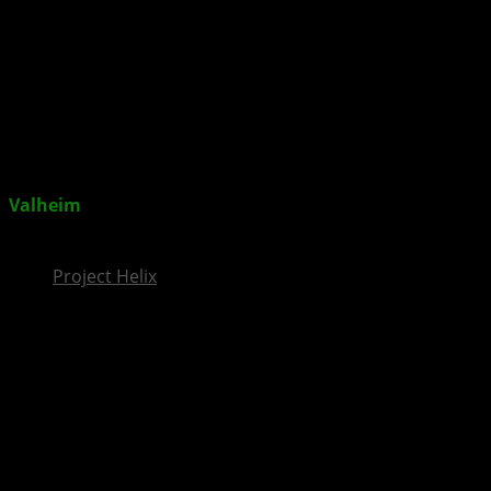
InsideXbox.de
Valheim
erscheint in einer Woche für XBOX Series X|S
und das erwartet euch im Wikinger-Survival-Spiel
Project Helix