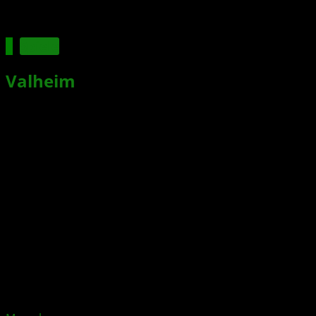
Spiele
Valheim
erscheint in einer Woche
für XBOX Series X|S und das
erwartet euch im Wikinger-
Survival-Spiel
Xbox News von
vor 3 Jahren
am
7. März 2023
von