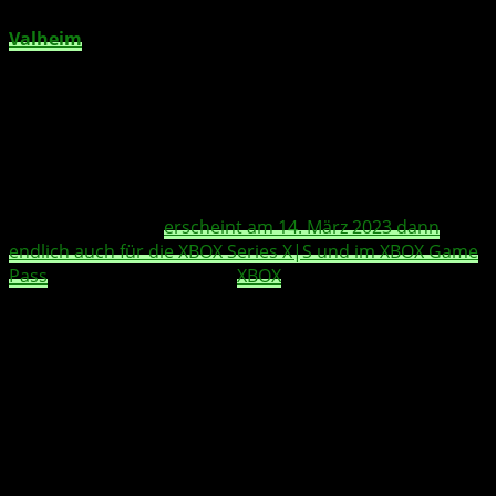
Valheim
ist ein brutales Erkundungs- und
Überlebensspiel für 1-10 Spieler, das in einer prozedural
generierten Welt spielt, die von der nordischen
Mythologie inspiriert ist. Stellt mächtige Waffen her, baut
Langhäuser und tötet mächtige Feinde, um euch vor
Odin zu beweisen.
Das Spiel wurde am 2. Februar 2021 für den PC
veröffentlicht und
erscheint am 14. März 2023 dann
endlich auch für die XBOX Series X|S und im XBOX Game
Pass
. Das Spiel wird für die
XBOX
Series X|S optimiert
sein und einen Crossplay-Multiplayer mit dem PC
unterstützen.
In diesem Spiel werdet Ihr in ein riesiges und prozedural
generiertes Fegefeuer geworfen, wo Ihr gegen die alten
Feinde Odins kämpft, Met-Hallen und Burgen baut,
Waffen und Rüstungen herstellt und auf der Suche nach
neuen Horizonten die Meere befahren müsst.