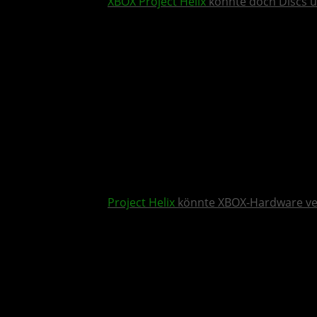
XBOX
Project Helix
könnte doch Discs u
Project Helix
könnte XBOX-Hardware v