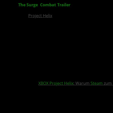
The Surge
:
Combat
-
Trailer
zum Hardcore-Action
Project Helix
XBOX
Project Helix
: Warum
Steam
zum 