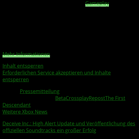
überarbeitet, um ein immersiveres
Gameplay
zu
ermöglichen.
Sie sehen gerade einen Platzhalterinhalt von
YouTube
.
Um auf den eigentlichen Inhalt zuzugreifen, klicken Sie
auf die Schaltfläche unten. Bitte beachten Sie, dass dabei
Daten an Drittanbieter weitergegeben werden.
Mehr Informationen
Inhalt entsperren
Erforderlichen Service akzeptieren und Inhalte
entsperren
Quelle:
Pressemitteilung
Weitere Xbox Themen:
Beta
Crossplay
Repost
The First
Descendant
Weitere Xbox News
Deceive Inc.
: High Alert Update und Veröffentlichung des
offiziellen Soundtracks ein großer Erfolg