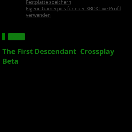
Festplatte speichern
Eigene Gamerpics für euer XBOX Live Profil
verwenden
Spiele
The First Descendant
:
Crossplay
-
Beta
, Neue Charaktere und
Release-Zeitfenster enthüllt
Xbox News von
vor 3 Jahren
am
14. Juni 2023
von