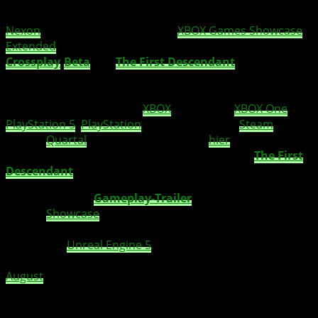
Nexon
Korea präsentierte beim
XBOX Games Showcase
Extended
aufregende Informationen zur bevorstehenden
Crossplay
-
Beta
von
The First Descendant
, einem
atemberaubenden Third-Person-Koop-Action-RPG-
Shooter. Die
Beta
dient als Vorbereitung für den
offiziellen Launch auf der
XBOX
Series X|S,
XBOX One
,
PlayStation 5
,
PlayStation
4 und dem PC via
Steam
im
vierten
Quartal
2023. Registriert euch
hier
für die
kommende
Beta
, um die spannende Welt von
The First
Descendant
zu erkunden.
Der
brandneue
Gameplay-Trailer
, der auf dem XBOX
Games
Showcase
Extended präsentiert wurde, bietet
einen faszinierenden Einblick in die hochwertige Grafik,
die mit der
Unreal Engine 5
realisiert wurde.
Descendants haben die Möglichkeit, vom 22. bis zum 28.
August
2023 in der neuen plattformübergreifenden
Beta
gegen die Alien-Invasoren der Vulgus anzutreten. Die
Beta
wird sowohl auf dem PC als auch auf den XBOX- und