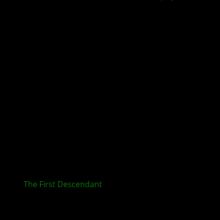
The First Descendant
Update bringt neuen
Onslaught Modus
Kommentieren