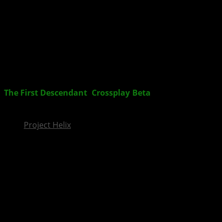
InsideXbox.de
The First Descendant
:
Crossplay
-
Beta
, Neue
Charaktere und Release-Zeitfenster enthüllt
Project Helix