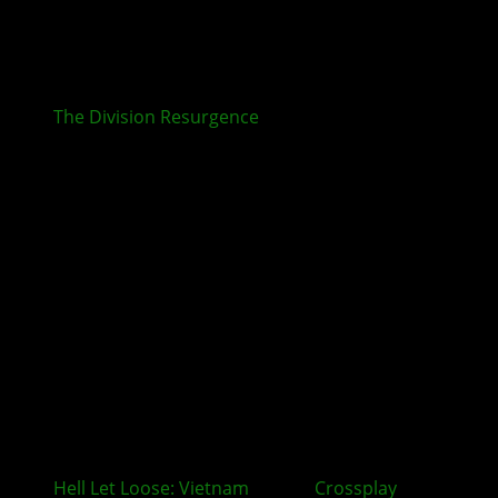
The Division Resurgence
ab sofort für PC erhältlich
Hell Let Loose: Vietnam
startet
Crossplay
Playtest