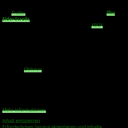
Features.
Der
Trailer
zeigt das neueste Kapitel des Spiels, „
The
Elder Scrolls
Online
: Gold Road
„, das ab sofort für PC
und Mac erhältlich ist und am 18. Juni für
XBOX
One und
XBOX Series X|S erscheinen wird. Dieses neue Kapitel
führt in das Geheimnis des Vergessenen Prinzen ein und
bietet Spielern die Möglichkeit, das Ritzsystem
freizuschalten, ein neues Feature, das die Erstellung
einzigartiger Fähigkeiten ermöglicht. Außerdem könnt Ihr
West Weld erkunden, eine Region, die es seit The Elder
Scrolls IV:
Oblivion
nicht mehr gab.
Sie sehen gerade einen Platzhalterinhalt von
YouTube
.
Um auf den eigentlichen Inhalt zuzugreifen, klicken Sie
auf die Schaltfläche unten. Bitte beachten Sie, dass dabei
Daten an Drittanbieter weitergegeben werden.
Mehr Informationen
Inhalt entsperren
Erforderlichen Service akzeptieren und Inhalte