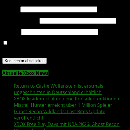
Name
*
E-Mail-Adresse
*
Website
Name, E-Mail-Adresse und Website in diesem Browser
für meinen nächsten Kommentar speichern.
Aktuelle Xbox News
Return to Castle Wolfenstein
ist erstmals
ungeschnitten in Deutschland erhältlich
XBOX Insider
erhalten neue Konsolenfunktionen
Mistfall Hunter
erreicht über 1 Million Spieler
Ghost Recon Wildlands
: Last Rites Update
veröffentlicht
XBOX
Free Play Days
mit
NBA 2K26
,
Ghost Recon