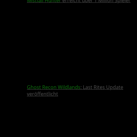
Mistfall Hunter
erreicht über 1 Million Spieler
Ghost Recon Wildlands
: Last Rites Update
veröffentlicht