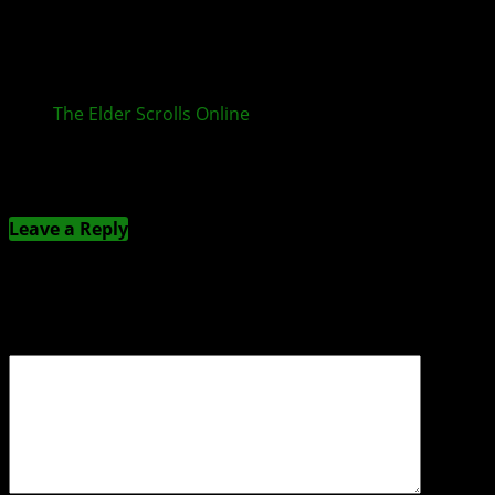
The Elder Scrolls Online
: Teil 2 der Wurmkult-Saga
ist live
Kommentieren
Leave a Reply
Deine E-Mail-Adresse wird nicht veröffentlicht.
Erforderliche Felder sind mit
*
markiert
Kommentar
*