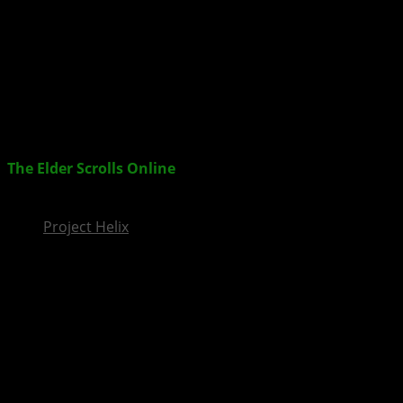
InsideXbox.de
The Elder Scrolls Online
enthüllt neuen Trailer zur
Feier eines Jahrzehnts von Abenteuern
Project Helix