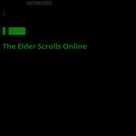
verwenden
Spiele
The Elder Scrolls Online
enthüllt
neuen Trailer zur Feier eines
Jahrzehnts von Abenteuern
Xbox News von
vor 2 Jahren
am
10. Juni 2024
von