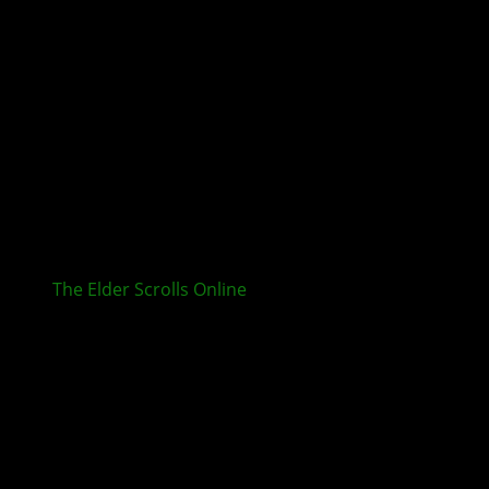
The Elder Scrolls Online
: Saison Null – Morgenlicht
und Abendlicht gestartet