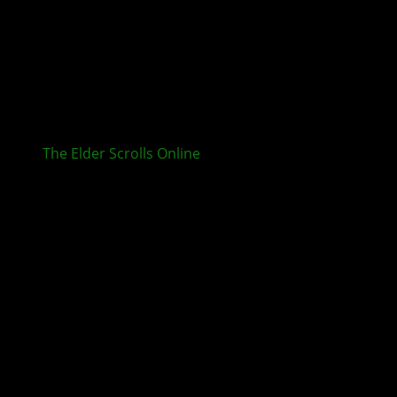
The Elder Scrolls Online
: Saisons des Wurmkults –
Teil 2 bringt das große Finale auf XBOX, PlayStation
und PC