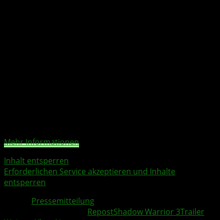
mit einer gnadenlosen Mischung aus Klingen und Kugeln
muss Lo Wang bislang unerforschte Teile der Welt
durchqueren, um die dunkle Bestie aufzuspüren und die
Apokalypse noch einmal zurückzudrängen. Alles, was er
dazu braucht, ist die Maske eines toten Gottes, ein
Drachenei, einen Hauch von Magie und genug Feuerkraft
um die eindringenden Shadowlands niederzumähen.
Sie sehen gerade einen Platzhalterinhalt von
YouTube
.
Um auf den eigentlichen Inhalt zuzugreifen, klicken Sie
auf die Schaltfläche unten. Bitte beachten Sie, dass dabei
Daten an Drittanbieter weitergegeben werden.
Mehr Informationen
Inhalt entsperren
Erforderlichen Service akzeptieren und Inhalte
entsperren
Quelle:
Pressemitteilung
Weitere Xbox Themen:
Repost
Shadow Warrior 3
Trailer