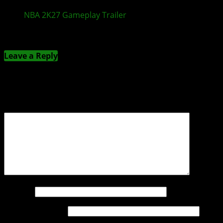
NBA 2K27
Gameplay
Trailer
zeigt neue Features
Kommentieren
Leave a Reply
Deine E-Mail-Adresse wird nicht veröffentlicht.
Erforderliche Felder sind mit
*
markiert
Kommentar
*
Name
*
E-Mail-Adresse
*