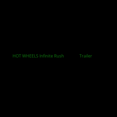
HOT WHEELS Infinite Rush
: Neuer
Trailer
rückt
zentrale Spielmechaniken in den Mittelpunkt