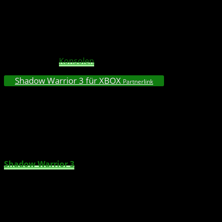
Vorbestellungen für
Shadow Warrior 3
sind ab sofort
möglich und beinhalten das exklusive Octopus-Katana –
eine Waffe, die so großartig ist, dass man ihr acht Beine
gegeben hat – sowie die ersten beiden Shadow Warrior-
Spiele (nur für
Konsolen
).
Shadow Warrior 3 für XBOX
Partnerlink
Darüber hinaus freut sich das Team, bekannt geben zu
können, dass die Schauspieler Mike Moh, Andromeda
Dunker und SungWon Cho als die neuen Stimmen von Lo
Wang, Motoko und Zillai am Start sind. Alex Dobrenko
freut sich zudem über seine Rückkehr.
Shadow Warrior 3
präsentiert Lo Wang und seinen
ehemaligen Arbeitgeber, den zum Feind gewordenen,
zum Sidekick gewordenen, Orochi Zilla. Gemeinsam
begeben sie sich auf die spannende Mission, einen
uralten Drachen einzufangen, den sie zuvor unfreiwillig
aus seinem ewigen Gefängnis befreit haben. Bewaffnet