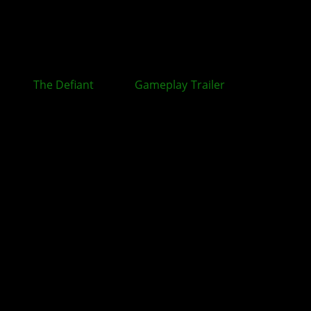
The Defiant
: Neuer
Gameplay
-
Trailer
zum Ego-
Shooter veröffentlicht