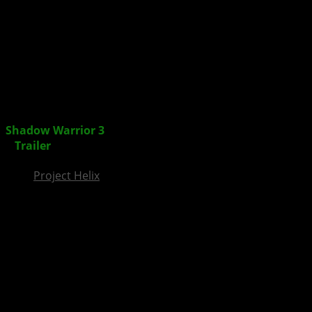
InsideXbox.de
Shadow Warrior 3
erscheint am 1. März 2022 für XBOX
+
Trailer
Project Helix