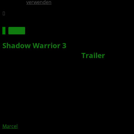
verwenden
Spiele
Shadow Warrior 3
erscheint am 1.
März 2022 für XBOX +
Trailer
Xbox News von
vor 5 Jahren
am
1. Februar 2022
von
Marcel