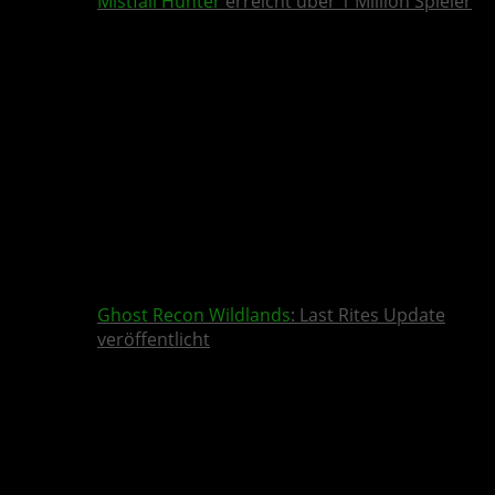
Mistfall Hunter
erreicht über 1 Million Spieler
Ghost Recon Wildlands
: Last Rites Update
veröffentlicht