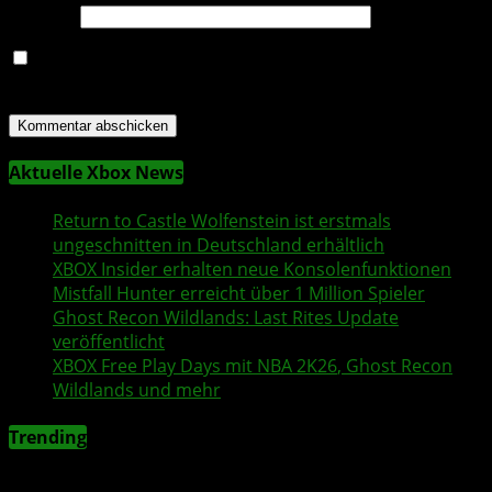
Website
Name, E-Mail-Adresse und Website in diesem Browser
für meinen nächsten Kommentar speichern.
Aktuelle Xbox News
Return to Castle Wolfenstein
ist erstmals
ungeschnitten in Deutschland erhältlich
XBOX Insider
erhalten neue Konsolenfunktionen
Mistfall Hunter
erreicht über 1 Million Spieler
Ghost Recon Wildlands
: Last Rites Update
veröffentlicht
XBOX
Free Play Days
mit
NBA 2K26
,
Ghost Recon
Wildlands
und mehr
Trending