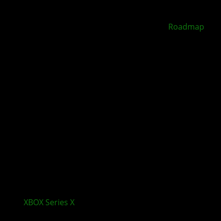
XBOX Disc to Digital soll 2026 starten –
Roadmap
geleakt
XBOX Series X
|S wird in Europa deutlich teurer