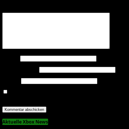
Kommentar
*
Name
*
E-Mail-Adresse
*
Website
Name, E-Mail-Adresse und Website in diesem Browser
für meinen nächsten Kommentar speichern.
Aktuelle Xbox News