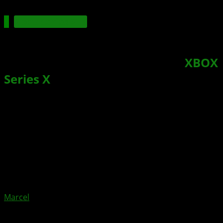
Xbox Series X|S
Senua’s Saga: Hellblade II – Neuer
dynamischen Hintergrund für
XBOX
Series X
|S veröffentlicht
Xbox News von
vor 2 Jahren
am
11. Mai 2024
von
Marcel