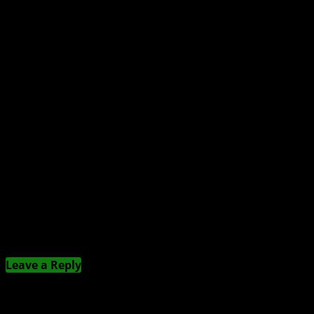
Konsolenmarkt 2026 vor deutlichem Einbruch
Kommentieren
Leave a Reply
Deine E-Mail-Adresse wird nicht veröffentlicht.
Erforderliche Felder sind mit
*
markiert