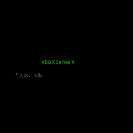
InsideXbox.de
Senua’s Saga: Hellblade II – Neuer dynamischen
Hintergrund für
XBOX Series X
|S veröffentlicht
Project Helix