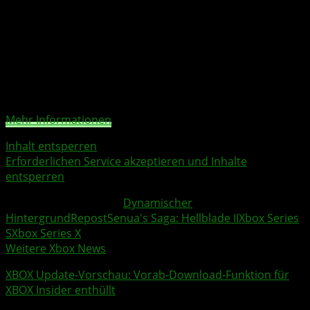
fort und bietet ein fesselndes Erlebnis mit wunderschön
umgesetzter Grafik und fesselndem Sound.
Sie sehen gerade einen Platzhalterinhalt von
X
. Um auf
den eigentlichen Inhalt zuzugreifen, klicken Sie auf die
Schaltfläche unten. Bitte beachten Sie, dass dabei Daten
an Drittanbieter weitergegeben werden.
Mehr Informationen
Inhalt entsperren
Erforderlichen Service akzeptieren und Inhalte
entsperren
Weitere Xbox Themen:
Dynamischer
Hintergrund
Repost
Senua's Saga: Hellblade II
Xbox Series
S
Xbox Series X
Weitere Xbox News
XBOX Update
-Vorschau: Vorab-Download-Funktion für
XBOX Insider
enthüllt