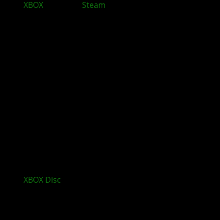
XBOX
bleibt auf
Steam
und baut sein PC Geschäft
aus
XBOX
Disc
Spiele sollen auch offline funktionieren