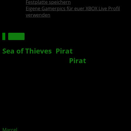
Festplatte speichern
Eigene Gamerpics für euer XBOX Live Profil
verwenden
Spiele
Sea of Thieves
:
Pirat
en Akademie –
Leitfaden für neue
Pirat
en
Xbox News von
vor 5 Jahren
am
28. Dezember 2021
von
Marcel