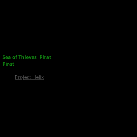
InsideXbox.de
Sea of Thieves
:
Pirat
en Akademie – Leitfaden für neue
Pirat
en
Project Helix