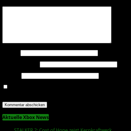
Kommentar
*
Name
*
E-Mail-Adresse
*
Website
Name, E-Mail-Adresse und Website in diesem Browser
für meinen nächsten Kommentar speichern.
Aktuelle Xbox News
STALKER 2
: Cost of Hope zeigt Kernkraftwerk