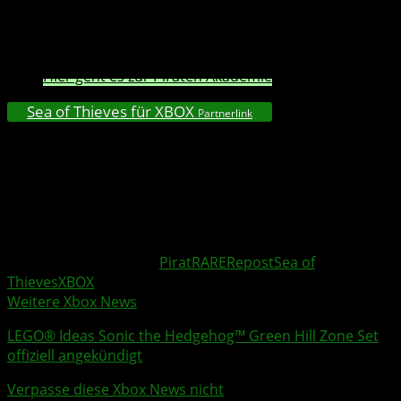
Richtige für euch, denn in der
Pirat
en Akademie
lernt
Ihr alles, was einen guten
Pirat
en in
Sea of Thieves
ausmacht.
Hier geht es zur Piraten Akademie
Sea of Thieves für XBOX
Partnerlink
Dort findet Ihr zudem eine umfangreiche Sammlung an
Lektionen von den Abenteurern der
Sea of Thieves
. Die
Themen reichen von der ersten Seefahrt bis hin zu
Vermögensaufbau, rivalisierenden Crews und wilden
Seeungeheuern.
Weitere Xbox Themen:
Pirat
RARE
Repost
Sea of
Thieves
XBOX
Weitere Xbox News
LEGO
® Ideas
Sonic
the Hedgehog™ Green Hill Zone Set
offiziell angekündigt
Verpasse diese Xbox News nicht