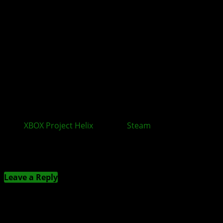
XBOX
Project Helix
: Warum
Steam
zum Problem
werden könnte
Kommentieren
Leave a Reply
Deine E-Mail-Adresse wird nicht veröffentlicht.
Erforderliche Felder sind mit
*
markiert